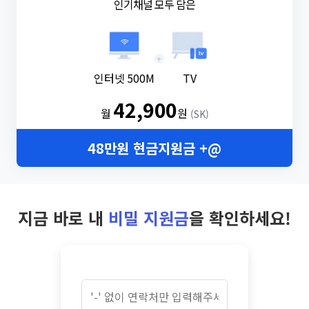
인기채널 모두 담은
+
인터넷 500M
TV
42,900
월
원
(SK)
48만원 현금지원금 +@
지금 바로 내
비밀 지원금
을 확인하세요!