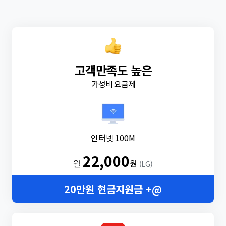
고객만족도 높은
가성비 요금제
인터넷 100M
22,000
월
원
(LG)
20만원 현금지원금 +@