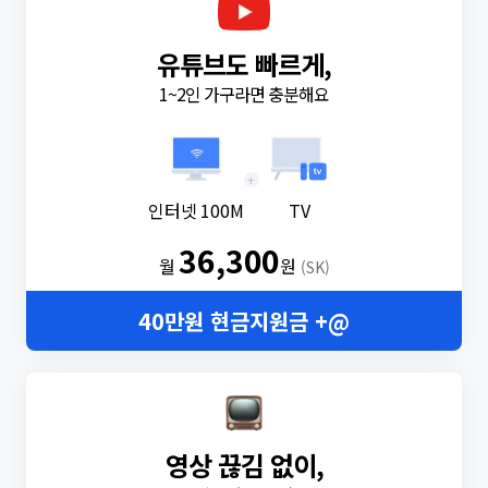
유튜브도 빠르게,
1~2인 가구라면 충분해요
+
인터넷 100M
TV
36,300
월
원
(SK)
40만원 현금지원금 +@
영상 끊김 없이,