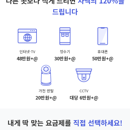
다른 곳보다 적게 드리면
차액의 120%를
드립니다
인터넷·TV
정수기
휴대폰
48만원+@
30만원+@
50만원+@
가전 렌탈
CCTV
20만원+@
대당 6만원+@
내게 딱 맞는 요금제를
직접 선택하세요!