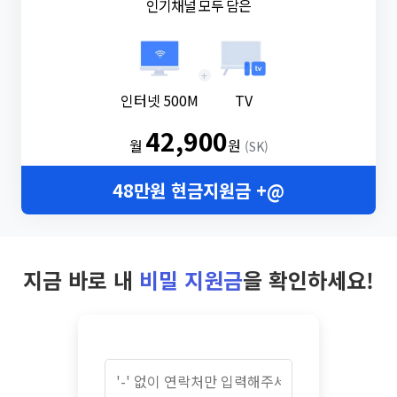
인기채널 모두 담은
+
인터넷 500M
TV
42,900
월
원
(SK)
48만원 현금지원금 +@
지금 바로 내
비밀 지원금
을 확인하세요!