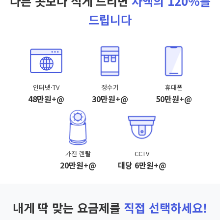
다른 곳보다 적게 드리면
차액의 120%를
드립니다
인터넷·TV
정수기
휴대폰
48만원+@
30만원+@
50만원+@
가전 렌탈
CCTV
20만원+@
대당 6만원+@
내게 딱 맞는 요금제를
직접 선택하세요!