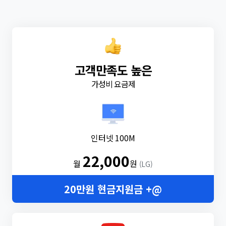
고객만족도 높은
가성비 요금제
인터넷 100M
22,000
월
원
(LG)
20만원 현금지원금 +@