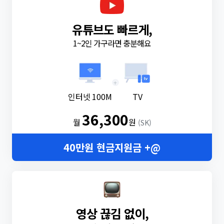
유튜브도 빠르게,
1~2인 가구라면 충분해요
+
인터넷 100M
TV
36,300
월
원
(SK)
40만원 현금지원금 +@
영상 끊김 없이,