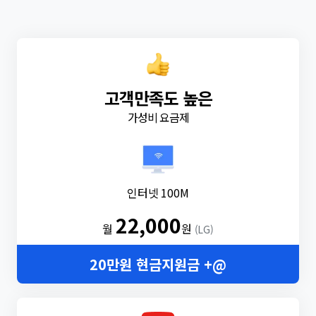
고객만족도 높은
가성비 요금제
인터넷 100M
22,000
월
원
(LG)
20만원 현금지원금 +@