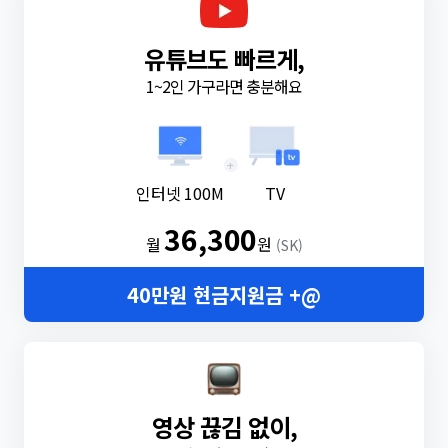
유튜브도 빠르게,
1~2인 가구라면 충분해요
+
인터넷 100M
TV
36,300
월
원
(SK)
40만원 현금지원금 +@
영상 끊김 없이,