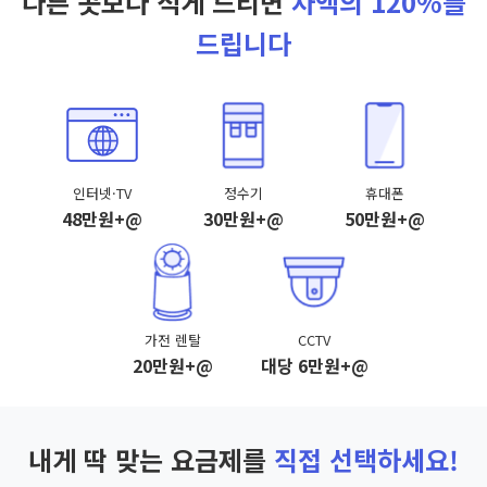
다른 곳보다 적게 드리면
차액의 120%를
드립니다
인터넷·TV
정수기
휴대폰
48만원+@
30만원+@
50만원+@
가전 렌탈
CCTV
20만원+@
대당 6만원+@
내게 딱 맞는 요금제를
직접 선택하세요!