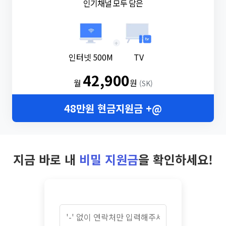
인기채널 모두 담은
+
인터넷 500M
TV
42,900
월
원
(SK)
48만원 현금지원금 +@
지금 바로 내
비밀 지원금
을 확인하세요!