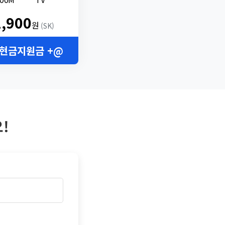
2,900
원
(SK)
 현금지원금 +@
!