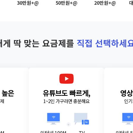
@
30만원+@
50만원+@
20만원+@
대
내게 딱 맞는 요금제를
직접 선택하세요
 높은
유튜브도 빠르게,
영상
금제
1~2인 가구라면 충분해요
인기
+
0M
인터넷 100M
TV
인터넷 5