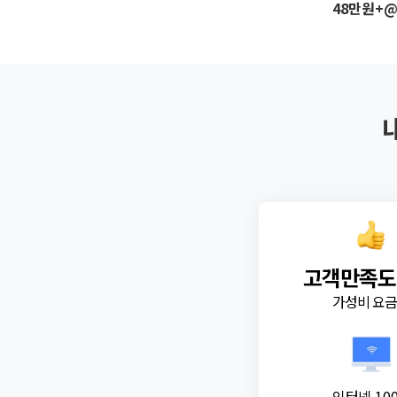
48만원+
고객만족도
가성비 요
인터넷 10