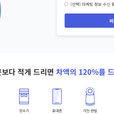
(선택) 마케팅 정보 수신 동
비
곳보다 적게 드리면
차액의 120%를 
정수기
휴대폰
가전 렌탈