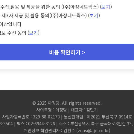
수집,활용 및 제공을 위한 동의 ((주)아정네트웍스) (
보기
)
 제3자 제공 및 활용 동의((주)아정네트웍스) (
보기
)
세 이상입니다
정보 수신 동의 (
보기
)
비용 확인하기 >
© 2025 아정당. All rights reserved.
사이트명 : 아정당 | 대표자 : 김민기
사업자등록번호 : 329-88-02173 | 통신판매업 : 제2021-부산북구-0914호
3-3504 | 팩스 : 02-6944-8126 | 주소 : 부산광역시 북구 금곡대로8번길 3
개인정보 책임관리자 : 김환수 (
zeus@ajd.co.kr
)