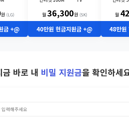
0
36,300
4
원
월
원
월
(LG)
(SK)
원금 +@
40만원 현금지원금 +@
48만원
지금 바로 내
비밀 지원금
을 확인하세요