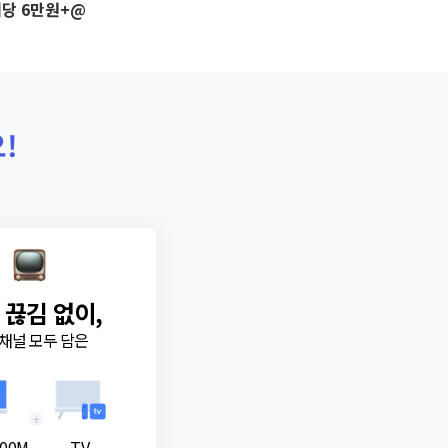
당 6만원+@
!
 끊김 없이,
채널 모두 담은
+
00M
TV