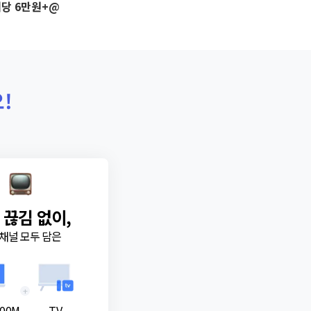
당 6만원+@
!
 끊김 없이,
채널 모두 담은
+
00M
TV