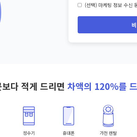
(선택) 마케팅 정보 수신 동
비
곳보다 적게 드리면
차액의 120%를 
정수기
휴대폰
가전 렌탈