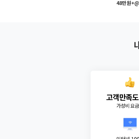
48만원+
고객만족도
가성비 요
인터넷 10