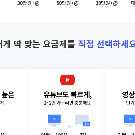
@
30만원+@
50만원+@
20만원+@
대
내게 딱 맞는 요금제를
직접 선택하세요
 높은
유튜브도 빠르게,
영상
금제
1~2인 가구라면 충분해요
인기
+
0M
인터넷 100M
TV
인터넷 5