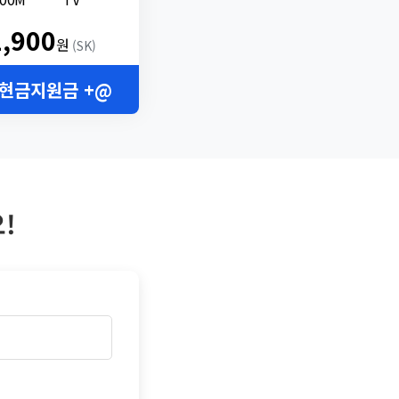
2,900
원
(SK)
 현금지원금 +@
!