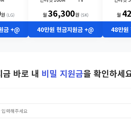
0
36,300
4
원
월
원
월
(LG)
(SK)
원금 +@
40만원 현금지원금 +@
48만원
지금 바로 내
비밀 지원금
을 확인하세요