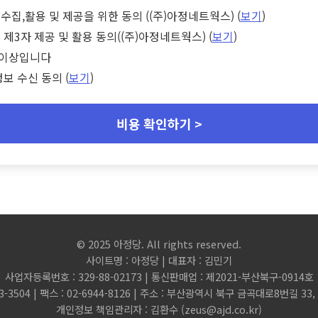
수집,활용 및 제공을 위한 동의 ((주)아정네트웍스) (
보기
)
 제3자 제공 및 활용 동의((주)아정네트웍스) (
보기
)
세 이상입니다
정보 수신 동의 (
보기
)
비용 확인하기 >
© 2025 아정당. All rights reserved.
사이트명 : 아정당 | 대표자 : 김민기
사업자등록번호 : 329-88-02173 | 통신판매업 : 제2021-부산북구-0914호
3-3504 | 팩스 : 02-6944-8126 | 주소 : 부산광역시 북구 금곡대로8번길 3
개인정보 책임관리자 : 김환수 (
zeus@ajd.co.kr
)