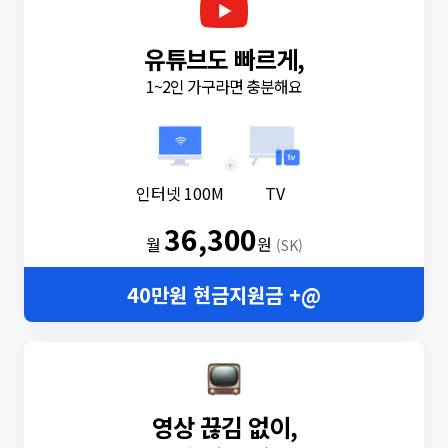
유튜브도 빠르게,
1~2인 가구라면 충분해요
+
인터넷 100M
TV
36,300
월
원
(SK)
40만원 현금지원금 +@
영상 끊김 없이,