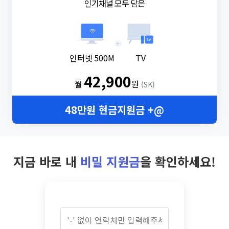
인기채널 모두 담은
+
인터넷 500M
TV
42,900
월
원
(SK)
48만원 현금지원금 +@
지금 바로 내
비밀 지원금
을 확인하세요!