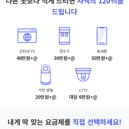
다른 곳보다 적게 드리면
차액의 120%를
드립니다
인터넷·TV
정수기
휴대폰
48만원+@
30만원+@
50만원+@
가전 렌탈
CCTV
20만원+@
대당 6만원+@
내게 딱 맞는 요금제를
직접 선택하세요!