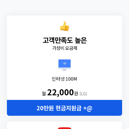
고객만족도 높은
가성비 요금제
인터넷 100M
22,000
월
원
(LG)
20만원 현금지원금 +@