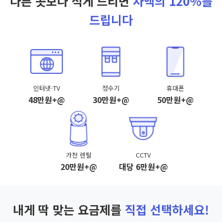
다른 곳보다 적게 드리면
차액의 120%를
드립니다
인터넷·TV
정수기
휴대폰
48만원+@
30만원+@
50만원+@
가전 렌탈
CCTV
20만원+@
대당 6만원+@
내게 딱 맞는 요금제를
직접 선택하세요!