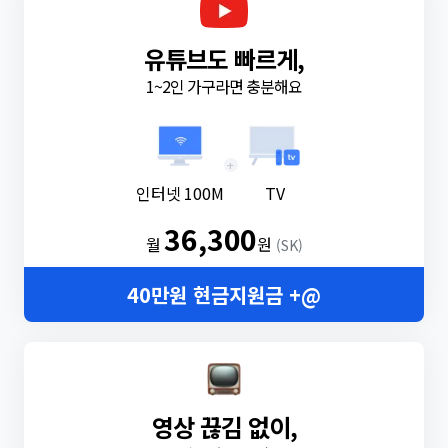
유튜브도 빠르게,
1~2인 가구라면 충분해요
+
인터넷 100M
TV
36,300
월
원
(SK)
40만원 현금지원금 +@
영상 끊김 없이,