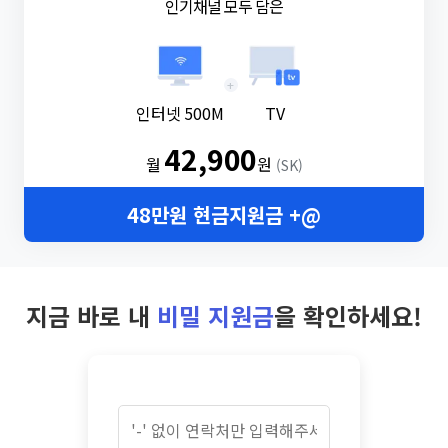
인기채널 모두 담은
+
인터넷 500M
TV
42,900
월
원
(SK)
48만원 현금지원금 +@
지금 바로 내
비밀 지원금
을 확인하세요!