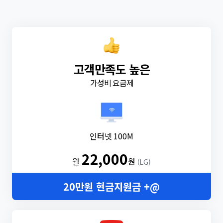
고객만족도 높은
가성비 요금제
인터넷 100M
22,000
월
원
(LG)
20만원 현금지원금 +@