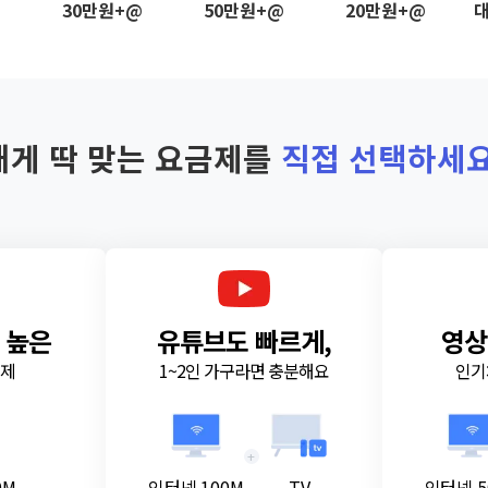
@
30만원+@
50만원+@
20만원+@
대
내게 딱 맞는 요금제를
직접 선택하세요
 높은
유튜브도 빠르게,
영상
금제
1~2인 가구라면 충분해요
인기
+
0M
인터넷 100M
TV
인터넷 5