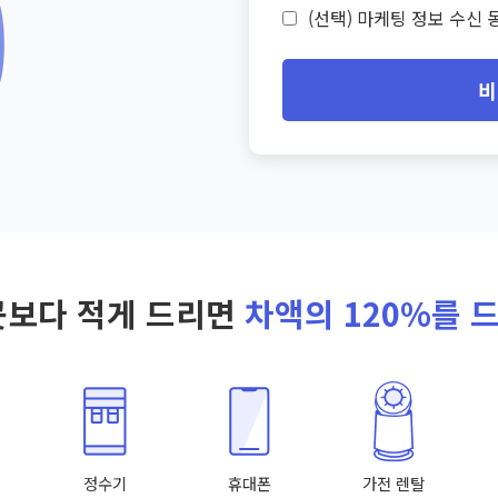
(선택) 마케팅 정보 수신 동
비
곳보다 적게 드리면
차액의 120%를 
정수기
휴대폰
가전 렌탈