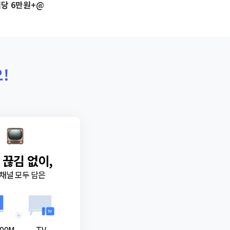
당 6만원+@
!
 끊김 없이,
채널 모두 담은
+
00M
TV