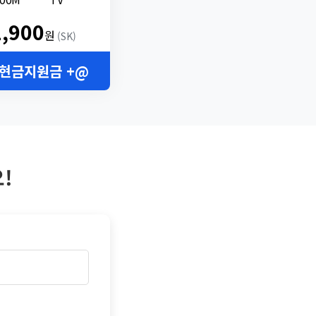
2,900
원
(SK)
 현금지원금 +@
!