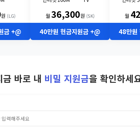
0
36,300
4
원
월
원
월
(LG)
(SK)
원금 +@
40만원 현금지원금 +@
48만원
지금 바로 내
비밀 지원금
을 확인하세요