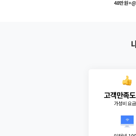
48만원+
고객만족도
가성비 요
인터넷 10