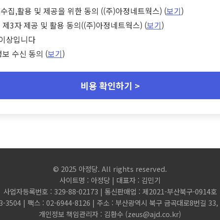
수집,활용 및 제공을 위한 동의 ((주)아정네트웍스) (
보기
)
 제3자 제공 및 활용 동의((주)아정네트웍스) (
보기
)
세 이상입니다
정보 수신 동의 (
보기
)
비용 확인하기 >
© 2025 아정당. All rights reserved.
사이트명 : 아정당 | 대표자 : 김민기
사업자등록번호 : 329-88-02173 | 통신판매업 : 제2021-부산북구-0914호
3-3504 | 팩스 : 02-6944-8126 | 주소 : 부산광역시 북구 금곡대로8번길 3
개인정보 책임관리자 : 김환수 (
zeus@ajd.co.kr
)