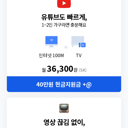
유튜브도 빠르게,
1~2인 가구라면 충분해요
+
인터넷 100M
TV
36,300
월
원
(SK)
40만원 현금지원금 +@
영상 끊김 없이,