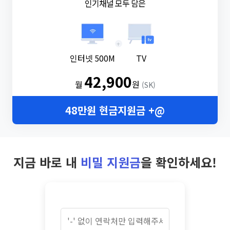
인기채널 모두 담은
+
인터넷 500M
TV
42,900
월
원
(SK)
48만원 현금지원금 +@
지금 바로 내
비밀 지원금
을 확인하세요!