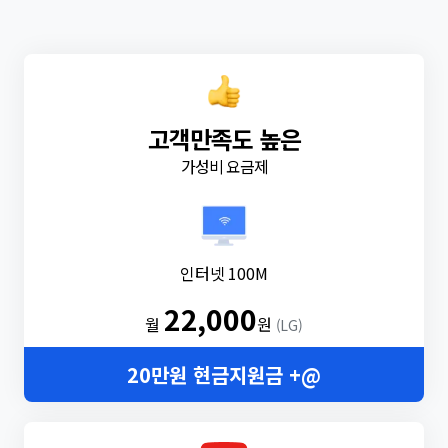
고객만족도 높은
가성비 요금제
인터넷 100M
22,000
월
원
(LG)
20만원 현금지원금 +@