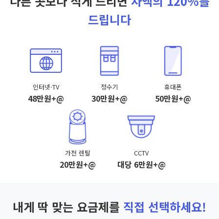
다른 곳보다 적게 드리면
차액의 120%를
드립니다
인터넷·TV
정수기
휴대폰
48만원+@
30만원+@
50만원+@
가전 렌탈
CCTV
20만원+@
대당 6만원+@
내게 딱 맞는 요금제를
직접 선택하세요!