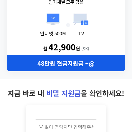
인기채널 모두 담은
+
인터넷 500M
TV
42,900
월
원
(SK)
48만원 현금지원금 +@
지금 바로 내
비밀 지원금
을 확인하세요!