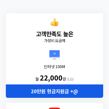
고객만족도 높은
가성비 요금제
인터넷 100M
22,000
월
원
(LG)
20만원 현금지원금 +@