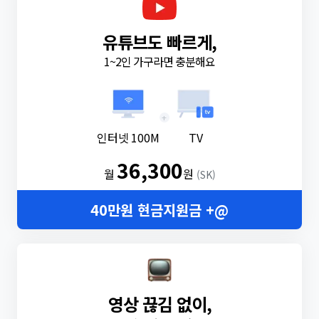
유튜브도 빠르게,
1~2인 가구라면 충분해요
+
인터넷 100M
TV
36,300
월
원
(SK)
40만원 현금지원금 +@
영상 끊김 없이,