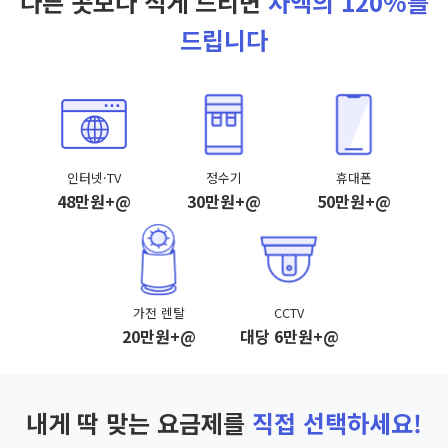
다른 곳보다 적게 드리면
차액의 120%를
드립니다
인터넷·TV
정수기
휴대폰
48만원+@
30만원+@
50만원+@
가전 렌탈
CCTV
20만원+@
대당 6만원+@
내게 딱 맞는 요금제를
직접 선택하세요!