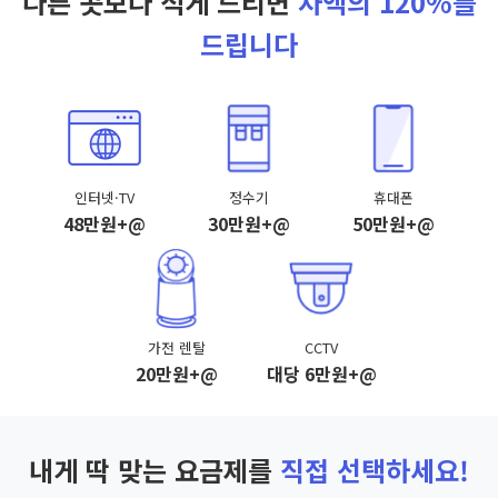
다른 곳보다 적게 드리면
차액의 120%를
드립니다
인터넷·TV
정수기
휴대폰
48만원+@
30만원+@
50만원+@
가전 렌탈
CCTV
20만원+@
대당 6만원+@
내게 딱 맞는 요금제를
직접 선택하세요!