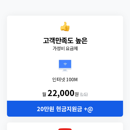
고객만족도 높은
가성비 요금제
인터넷 100M
22,000
월
원
(LG)
20만원 현금지원금 +@