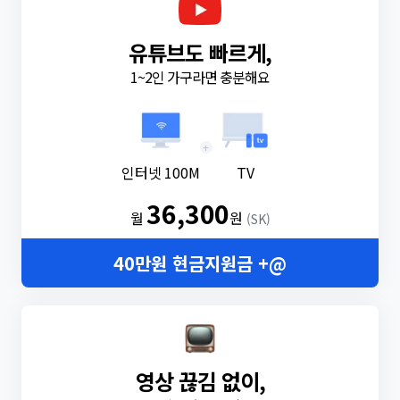
유튜브도 빠르게,
1~2인 가구라면 충분해요
+
인터넷 100M
TV
36,300
월
원
(SK)
40만원 현금지원금 +@
영상 끊김 없이,