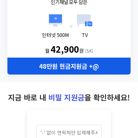
인기채널 모두 담은
+
인터넷 500M
TV
42,900
월
원
(SK)
48만원 현금지원금 +@
지금 바로 내
비밀 지원금
을 확인하세요!