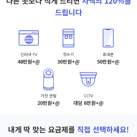
다른 곳보다 적게 드리면
차액의 120%를
드립니다
인터넷·TV
정수기
휴대폰
48만원+@
30만원+@
50만원+@
가전 렌탈
CCTV
20만원+@
대당 6만원+@
내게 딱 맞는 요금제를
직접 선택하세요!