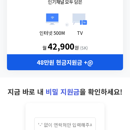
인기채널 모두 담은
+
인터넷 500M
TV
42,900
월
원
(SK)
48만원 현금지원금 +@
지금 바로 내
비밀 지원금
을 확인하세요!