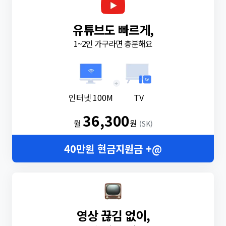
유튜브도 빠르게,
1~2인 가구라면 충분해요
+
인터넷 100M
TV
36,300
월
원
(SK)
40만원 현금지원금 +@
영상 끊김 없이,