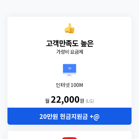
고객만족도 높은
가성비 요금제
인터넷 100M
22,000
월
원
(LG)
20만원 현금지원금 +@