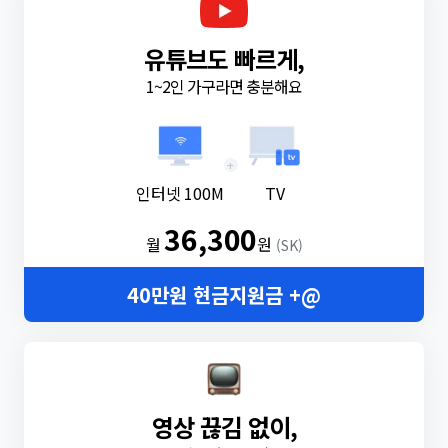
유튜브도 빠르게,
1~2인 가구라면 충분해요
+
인터넷 100M
TV
36,300
월
원
(SK)
40만원 현금지원금 +@
영상 끊김 없이,