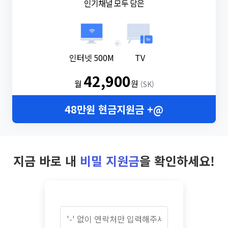
인기채널 모두 담은
+
인터넷 500M
TV
42,900
월
원
(SK)
48만원 현금지원금 +@
지금 바로 내
비밀 지원금
을 확인하세요!