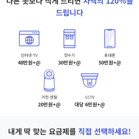
다른 곳보다 적게 드리면
차액의 120%를
드립니다
인터넷·TV
정수기
휴대폰
48만원+@
30만원+@
50만원+@
가전 렌탈
CCTV
20만원+@
대당 6만원+@
내게 딱 맞는 요금제를
직접 선택하세요!