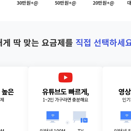
@
30만원+@
50만원+@
20만원+@
대
내게 딱 맞는 요금제를
직접 선택하세요
 높은
유튜브도 빠르게,
영상
금제
1~2인 가구라면 충분해요
인기
+
0M
인터넷 100M
TV
인터넷 5