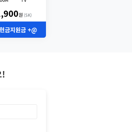
2,900
원
(SK)
 현금지원금 +@
!