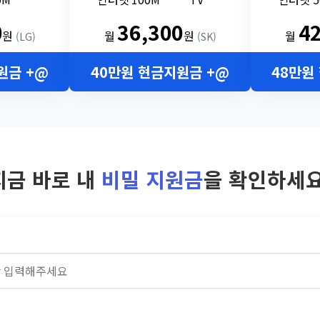
0
36,300
4
원
월
원
월
(LG)
(SK)
원금 +@
40만원 현금지원금 +@
48만원
지금 바로 내
비밀 지원금
을 확인하세요