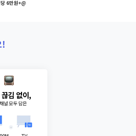
당 6만원+@
!
 끊김 없이,
채널 모두 담은
+
00M
TV