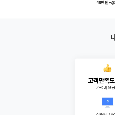
48만원+
고객만족도
가성비 요
인터넷 10