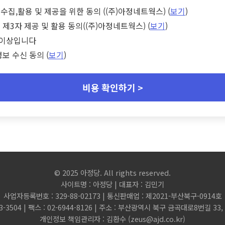
수집,활용 및 제공을 위한 동의 ((주)아정네트웍스) (
보기
)
 제3자 제공 및 활용 동의((주)아정네트웍스) (
보기
)
세 이상입니다
정보 수신 동의 (
보기
)
비용 확인하기 >
© 2025 아정당. All rights reserved.
사이트명 : 아정당 | 대표자 : 김민기
사업자등록번호 : 329-88-02173 | 통신판매업 : 제2021-부산북구-0914호
3-3504 | 팩스 : 02-6944-8126 | 주소 : 부산광역시 북구 금곡대로8번길 3
개인정보 책임관리자 : 김환수 (
zeus@ajd.co.kr
)