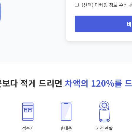
(선택) 마케팅 정보 수신 동
비
곳보다 적게 드리면
차액의 120%를 
정수기
휴대폰
가전 렌탈