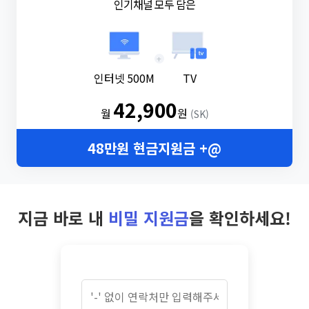
인기채널 모두 담은
+
인터넷 500M
TV
42,900
월
원
(SK)
48만원 현금지원금 +@
지금 바로 내
비밀 지원금
을 확인하세요!