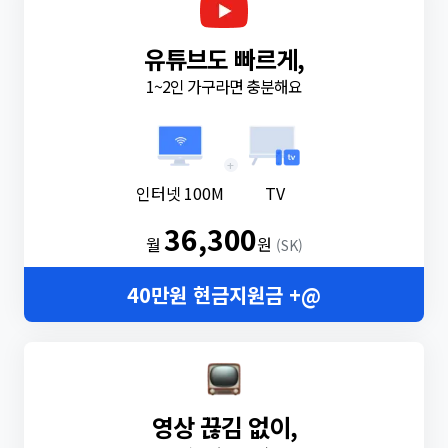
유튜브도 빠르게,
1~2인 가구라면 충분해요
+
인터넷 100M
TV
36,300
월
원
(SK)
40만원 현금지원금 +@
영상 끊김 없이,