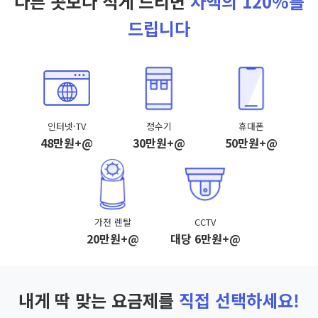
다른 곳보다 적게 드리면
차액의 120%를
드립니다
인터넷·TV
정수기
휴대폰
48만원+@
30만원+@
50만원+@
가전 렌탈
CCTV
20만원+@
대당 6만원+@
내게 딱 맞는 요금제를
직접 선택하세요!