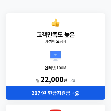
고객만족도 높은
가성비 요금제
인터넷 100M
22,000
월
원
(LG)
20만원 현금지원금 +@