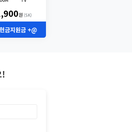
2,900
원
(SK)
 현금지원금 +@
!