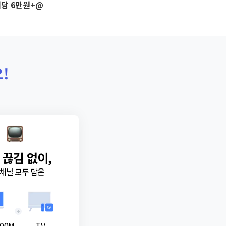
당 6만원+@
!
 끊김 없이,
채널 모두 담은
+
00M
TV