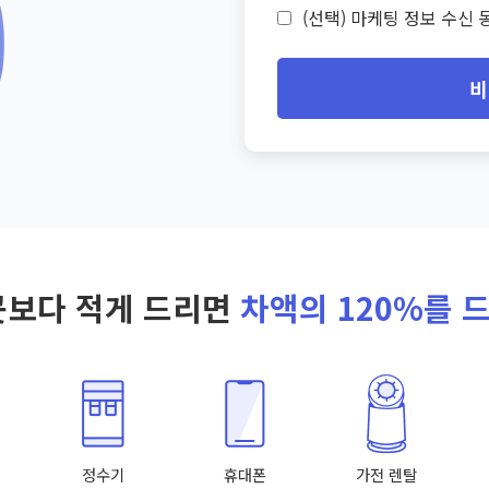
(선택) 마케팅 정보 수신 동
비
곳보다 적게 드리면
차액의 120%를 
정수기
휴대폰
가전 렌탈