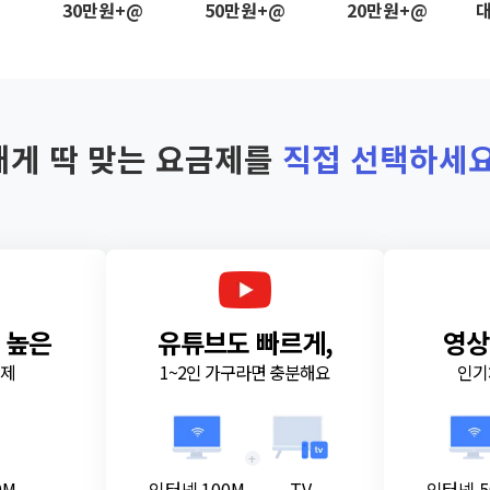
@
30만원+@
50만원+@
20만원+@
대
내게 딱 맞는 요금제를
직접 선택하세요
 높은
유튜브도 빠르게,
영상
금제
1~2인 가구라면 충분해요
인기
+
0M
인터넷 100M
TV
인터넷 5