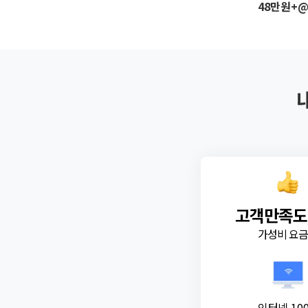
48만원+
고객만족도
가성비 요
인터넷 10