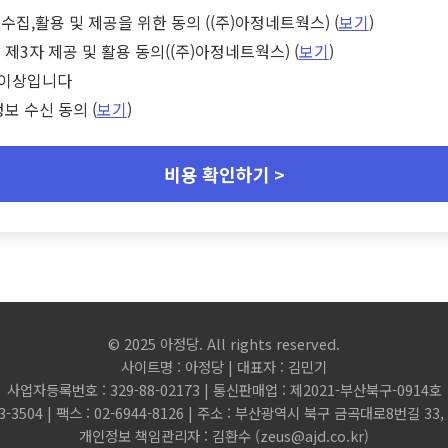
수집,활용 및 제공을 위한 동의 ((주)아정네트웍스) (
보기
)
 제3자 제공 및 활용 동의((주)아정네트웍스) (
보기
)
세 이상입니다
정보 수신 동의 (
보기
)
비용 확인하기 >
© 2025 아정당. All rights reserved.
사이트명 : 아정당 | 대표자 : 김민기
사업자등록번호 : 329-88-02173 | 통신판매업 : 제2021-부산북구-0914호
3-3504 | 팩스 : 02-6944-8126 | 주소 : 부산광역시 북구 금곡대로8번길 3
개인정보 책임관리자 : 김환수 (
zeus@ajd.co.kr
)