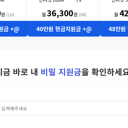
0
36,300
4
원
월
원
월
(LG)
(SK)
원금 +@
40만원 현금지원금 +@
48만원
지금 바로 내
비밀 지원금
을 확인하세요