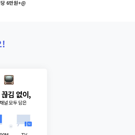
당 6만원+@
!
 끊김 없이,
채널 모두 담은
+
00M
TV