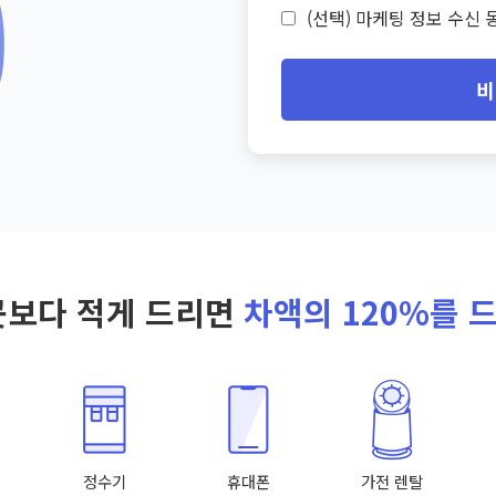
(선택) 마케팅 정보 수신 동
비
곳보다 적게 드리면
차액의 120%를 
정수기
휴대폰
가전 렌탈