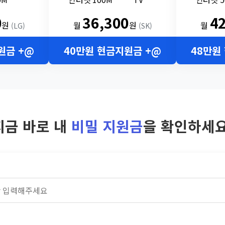
0
36,300
4
원
월
원
월
(LG)
(SK)
원금 +@
40만원 현금지원금 +@
48만원
지금 바로 내
비밀 지원금
을 확인하세요