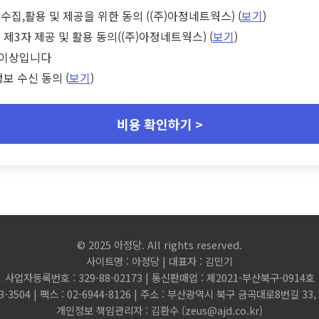
수집,활용 및 제공을 위한 동의 ((주)아정네트웍스) (
보기
)
 제3자 제공 및 활용 동의((주)아정네트웍스) (
보기
)
세 이상입니다
정보 수신 동의 (
보기
)
비용 확인하기 >
© 2025 아정당. All rights reserved.
사이트명 : 아정당 | 대표자 : 김민기
사업자등록번호 : 329-88-02173 | 통신판매업 : 제2021-부산북구-0914호
3-3504 | 팩스 : 02-6944-8126 | 주소 : 부산광역시 북구 금곡대로8번길 3
개인정보 책임관리자 : 김환수 (
zeus@ajd.co.kr
)