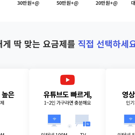
@
30만원+@
50만원+@
20만원+@
대
내게 딱 맞는 요금제를
직접 선택하세요
 높은
유튜브도 빠르게,
영상
금제
1~2인 가구라면 충분해요
인기
+
0M
인터넷 100M
TV
인터넷 5