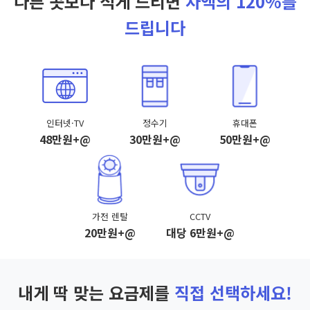
다른 곳보다 적게 드리면
차액의 120%를
드립니다
인터넷·TV
정수기
휴대폰
48만원+@
30만원+@
50만원+@
가전 렌탈
CCTV
20만원+@
대당 6만원+@
내게 딱 맞는 요금제를
직접 선택하세요!