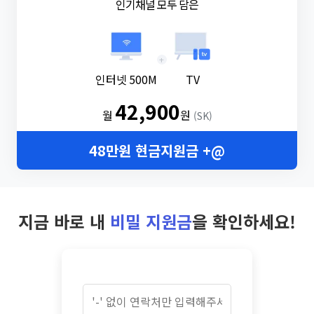
인기채널 모두 담은
+
인터넷 500M
TV
42,900
월
원
(SK)
48만원 현금지원금 +@
지금 바로 내
비밀 지원금
을 확인하세요!