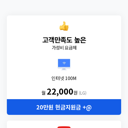
고객만족도 높은
가성비 요금제
인터넷 100M
22,000
월
원
(LG)
20만원 현금지원금 +@