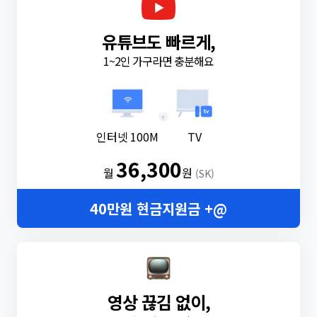
유튜브도 빠르게,
1~2인 가구라면 충분해요
+
인터넷 100M
TV
36,300
월
원
(SK)
40만원 현금지원금 +@
영상 끊김 없이,