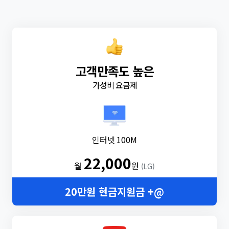
고객만족도 높은
가성비 요금제
인터넷 100M
22,000
월
원
(LG)
20만원 현금지원금 +@