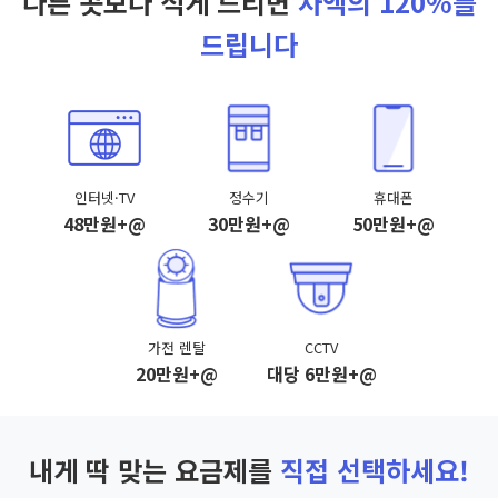
다른 곳보다 적게 드리면
차액의 120%를
드립니다
인터넷·TV
정수기
휴대폰
48만원+@
30만원+@
50만원+@
가전 렌탈
CCTV
20만원+@
대당 6만원+@
내게 딱 맞는 요금제를
직접 선택하세요!