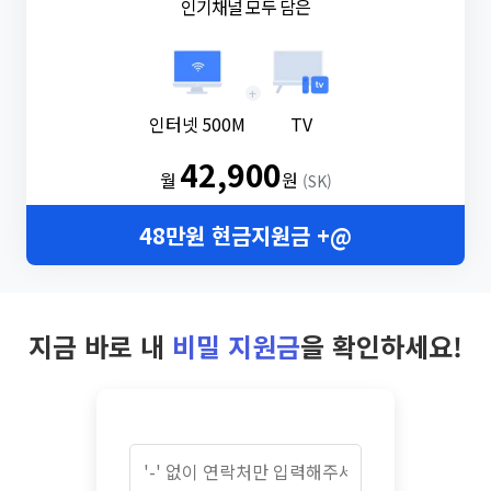
인기채널 모두 담은
+
인터넷 500M
TV
42,900
월
원
(SK)
48만원 현금지원금 +@
지금 바로 내
비밀 지원금
을 확인하세요!