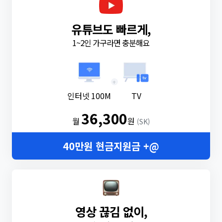
유튜브도 빠르게,
1~2인 가구라면 충분해요
+
인터넷 100M
TV
36,300
월
원
(SK)
40만원 현금지원금 +@
영상 끊김 없이,