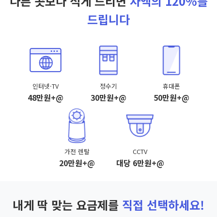
다른 곳보다 적게 드리면
차액의 120%를
드립니다
인터넷·TV
정수기
휴대폰
48만원+@
30만원+@
50만원+@
가전 렌탈
CCTV
20만원+@
대당 6만원+@
내게 딱 맞는 요금제를
직접 선택하세요!