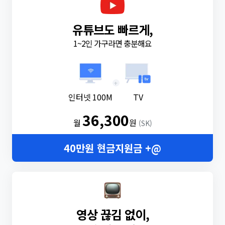
유튜브도 빠르게,
1~2인 가구라면 충분해요
+
인터넷 100M
TV
36,300
월
원
(SK)
40만원 현금지원금 +@
영상 끊김 없이,