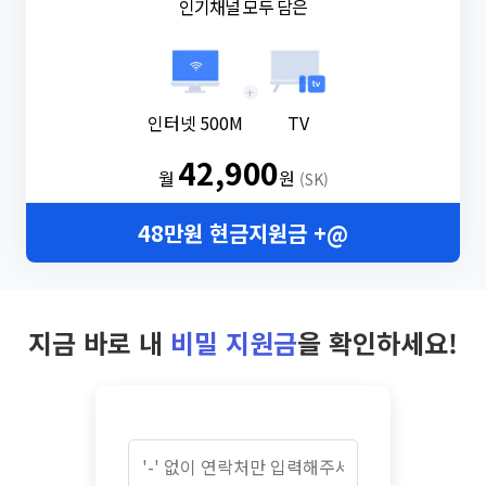
인기채널 모두 담은
+
인터넷 500M
TV
42,900
월
원
(SK)
48만원 현금지원금 +@
지금 바로 내
비밀 지원금
을 확인하세요!