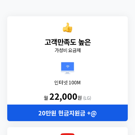
고객만족도 높은
가성비 요금제
인터넷 100M
22,000
월
원
(LG)
20만원 현금지원금 +@