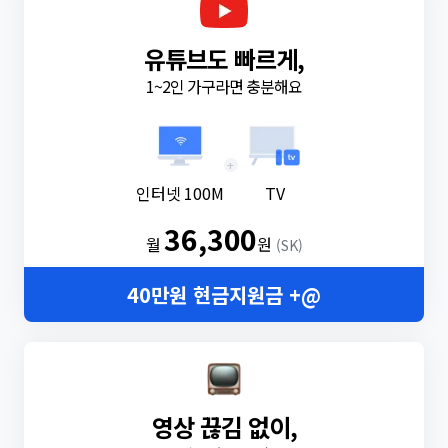
유튜브도 빠르게,
1~2인 가구라면 충분해요
+
인터넷 100M
TV
36,300
월
원
(SK)
40만원 현금지원금 +@
영상 끊김 없이,