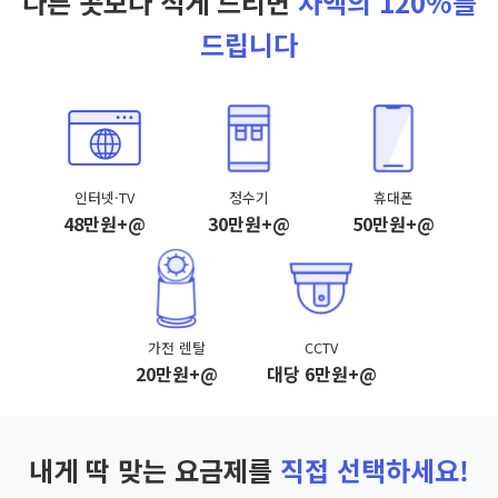
다른 곳보다 적게 드리면
차액의 120%를
드립니다
인터넷·TV
정수기
휴대폰
48만원+@
30만원+@
50만원+@
가전 렌탈
CCTV
20만원+@
대당 6만원+@
내게 딱 맞는 요금제를
직접 선택하세요!