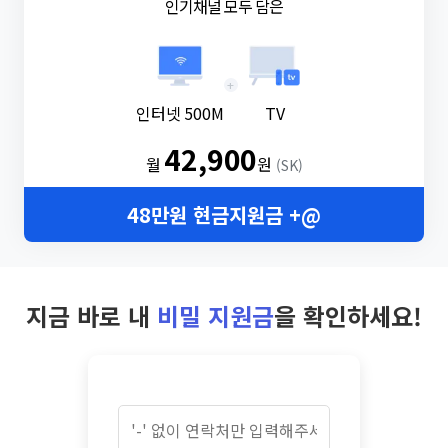
인기채널 모두 담은
+
인터넷 500M
TV
42,900
월
원
(SK)
48만원 현금지원금 +@
지금 바로 내
비밀 지원금
을 확인하세요!