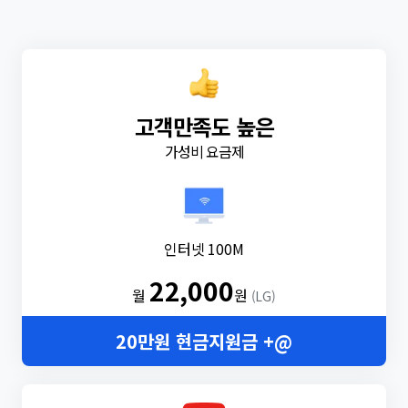
고객만족도 높은
가성비 요금제
인터넷 100M
22,000
월
원
(LG)
20만원 현금지원금 +@