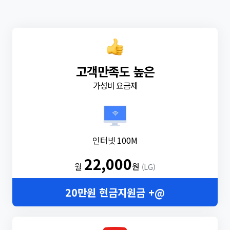
고객만족도 높은
가성비 요금제
인터넷 100M
22,000
월
원
(LG)
20만원 현금지원금 +@