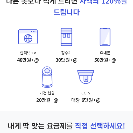
다른 곳보다 적게 드리면
차액의 120%를
드립니다
인터넷·TV
정수기
휴대폰
48만원+@
30만원+@
50만원+@
가전 렌탈
CCTV
20만원+@
대당 6만원+@
내게 딱 맞는 요금제를
직접 선택하세요!