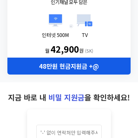
인기채널 모두 담은
+
인터넷 500M
TV
42,900
월
원
(SK)
48만원 현금지원금 +@
지금 바로 내
비밀 지원금
을 확인하세요!