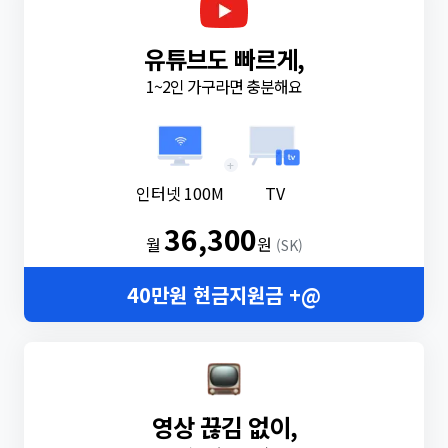
유튜브도 빠르게,
1~2인 가구라면 충분해요
+
인터넷 100M
TV
36,300
월
원
(SK)
40만원 현금지원금 +@
영상 끊김 없이,