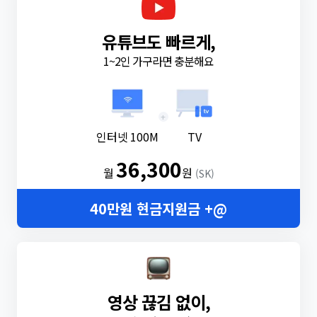
유튜브도 빠르게,
1~2인 가구라면 충분해요
+
인터넷 100M
TV
36,300
월
원
(SK)
40만원 현금지원금 +@
영상 끊김 없이,