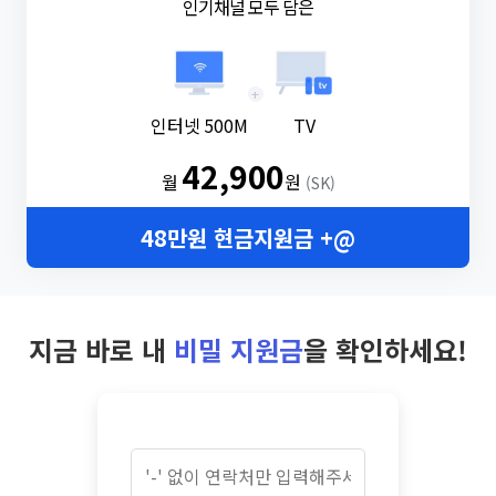
인기채널 모두 담은
+
인터넷 500M
TV
42,900
월
원
(SK)
48만원 현금지원금 +@
지금 바로 내
비밀 지원금
을 확인하세요!