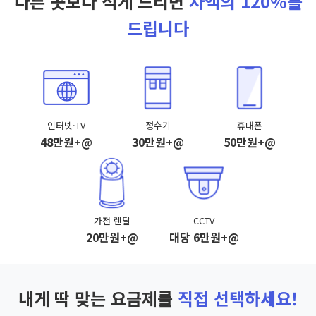
다른 곳보다 적게 드리면
차액의 120%를
드립니다
인터넷·TV
정수기
휴대폰
48만원+@
30만원+@
50만원+@
가전 렌탈
CCTV
20만원+@
대당 6만원+@
내게 딱 맞는 요금제를
직접 선택하세요!