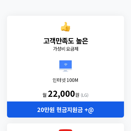
고객만족도 높은
가성비 요금제
인터넷 100M
22,000
월
원
(LG)
20만원 현금지원금 +@