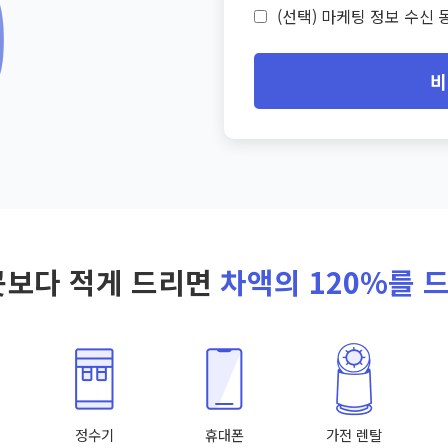
(선택) 마케팅 정보 수신 동
비
곳보다 적게 드리면
차액의 120%를 
정수기
휴대폰
가전 렌탈