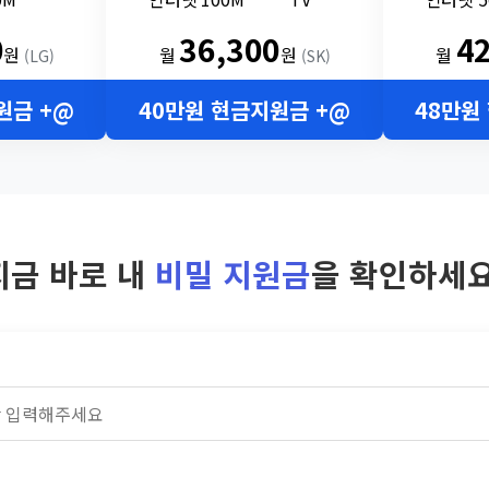
0
36,300
4
원
월
원
월
(LG)
(SK)
원금 +@
40만원 현금지원금 +@
48만원
지금 바로 내
비밀 지원금
을 확인하세요