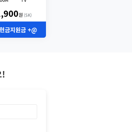
2,900
원
(SK)
 현금지원금 +@
!