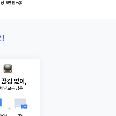
당 6만원+@
!
 끊김 없이,
채널 모두 담은
+
00M
TV