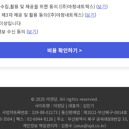
수집,활용 및 제공을 위한 동의 ((주)아정네트웍스) (
보기
)
 제3자 제공 및 활용 동의((주)아정네트웍스) (
보기
)
세 이상입니다
정보 수신 동의 (
보기
)
비용 확인하기 >
© 2025 아정당. All rights reserved.
사이트명 : 아정당 | 대표자 : 김민기
사업자등록번호 : 329-88-02173 | 통신판매업 : 제2021-부산북구-0914호
3-3504 | 팩스 : 02-6944-8126 | 주소 : 부산광역시 북구 금곡대로8번길 3
개인정보 책임관리자 : 김환수 (
zeus@ajd.co.kr
)