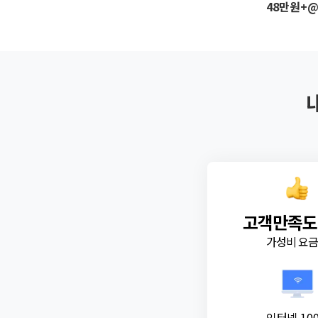
48만원+
고객만족도
가성비 요
인터넷 10