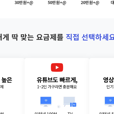
@
30만원+@
50만원+@
20만원+@
대
내게 딱 맞는 요금제를
직접 선택하세요
 높은
유튜브도 빠르게,
영상
금제
1~2인 가구라면 충분해요
인기
+
0M
인터넷 100M
TV
인터넷 5