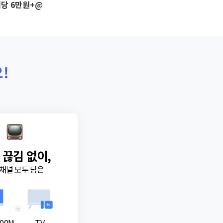
당 6만원+@
!
 끊김 없이,
채널 모두 담은
+
00M
TV