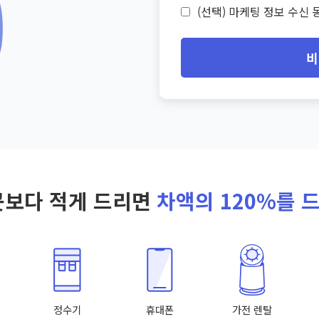
(선택) 마케팅 정보 수신 동
비
곳보다 적게 드리면
차액의 120%를 
정수기
휴대폰
가전 렌탈