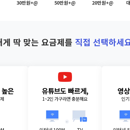
@
30만원+@
50만원+@
20만원+@
대
내게 딱 맞는 요금제를
직접 선택하세요
 높은
유튜브도 빠르게,
영상
금제
1~2인 가구라면 충분해요
인기
+
0M
인터넷 100M
TV
인터넷 5