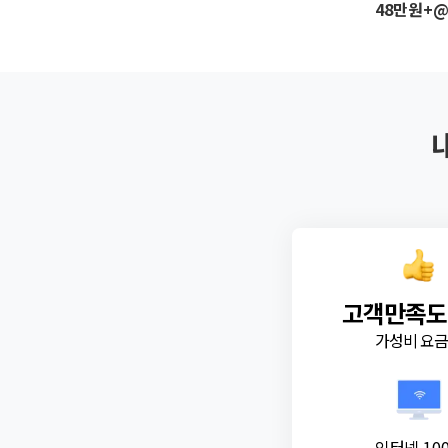
48만원+
고객만족도
가성비 요
인터넷 10