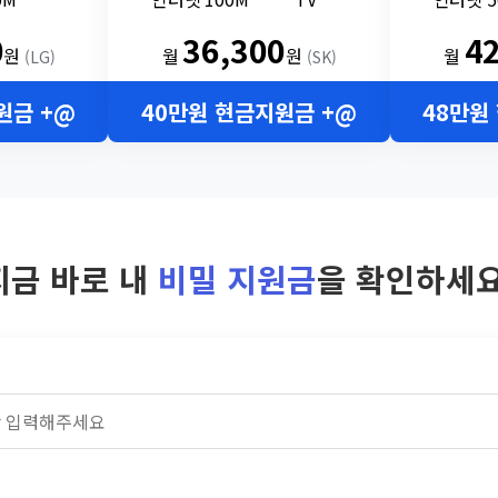
0
36,300
4
원
월
원
월
(LG)
(SK)
원금 +@
40만원 현금지원금 +@
48만원
지금 바로 내
비밀 지원금
을 확인하세요