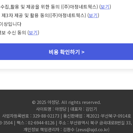
수집,활용 및 제공을 위한 동의 ((주)아정네트웍스) (
보기
)
 제3자 제공 및 활용 동의((주)아정네트웍스) (
보기
)
세 이상입니다
정보 수신 동의 (
보기
)
비용 확인하기 >
© 2025 아정당. All rights reserved.
사이트명 : 아정당 | 대표자 : 김민기
사업자등록번호 : 329-88-02173 | 통신판매업 : 제2021-부산북구-0914호
3-3504 | 팩스 : 02-6944-8126 | 주소 : 부산광역시 북구 금곡대로8번길 3
개인정보 책임관리자 : 김환수 (
zeus@ajd.co.kr
)