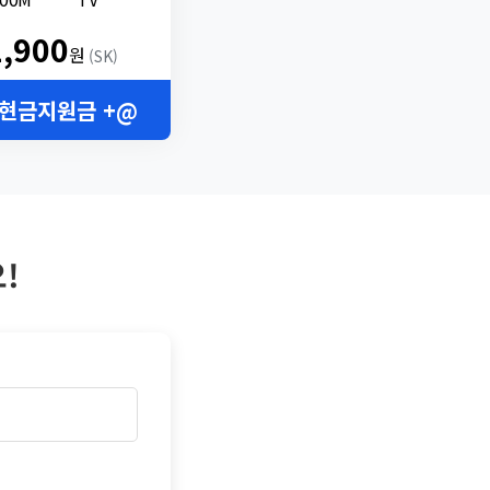
2,900
원
(SK)
 현금지원금 +@
!