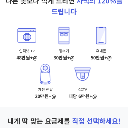
다른 곳보다 적게 드리면
차액의 120%를
드립니다
인터넷·TV
정수기
휴대폰
48만원+@
30만원+@
50만원+@
가전 렌탈
CCTV
20만원+@
대당 6만원+@
내게 딱 맞는 요금제를
직접 선택하세요!