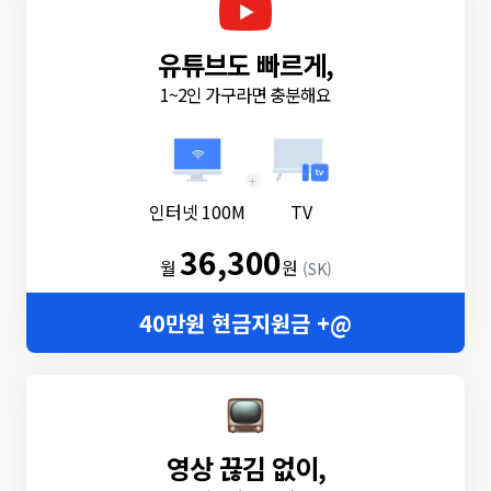
유튜브도 빠르게,
1~2인 가구라면 충분해요
+
인터넷 100M
TV
36,300
월
원
(SK)
40만원 현금지원금 +@
영상 끊김 없이,