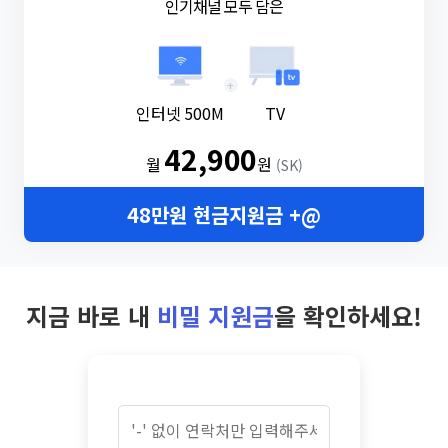
인기채널 모두 담은
+
인터넷 500M
TV
42,900
월
원
(SK)
48만원 현금지원금 +@
지금 바로 내
비밀 지원금
을 확인하세요!