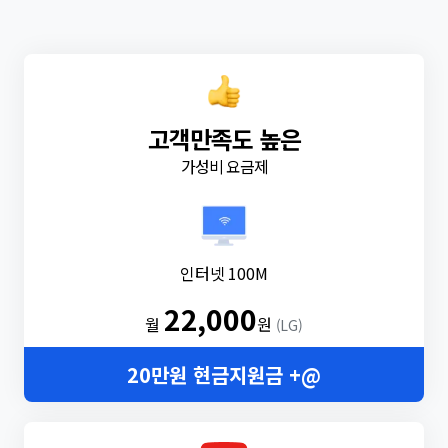
고객만족도 높은
가성비 요금제
인터넷 100M
22,000
월
원
(LG)
20만원 현금지원금 +@