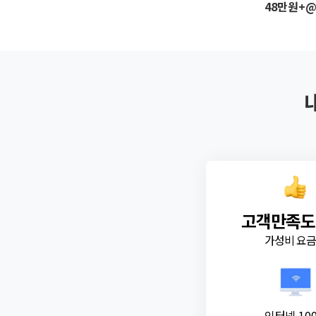
48만원+
고객만족도
가성비 요
인터넷 10