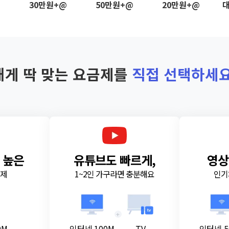
@
30만원+@
50만원+@
20만원+@
대
내게 딱 맞는 요금제를
직접 선택하세요
 높은
유튜브도 빠르게,
영상
금제
1~2인 가구라면 충분해요
인기
+
0M
인터넷 100M
TV
인터넷 5