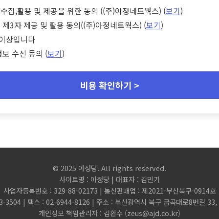
수집,활용 및 제공을 위한 동의 ((주)아정네트웍스) (
보기
)
 제3자 제공 및 활용 동의((주)아정네트웍스) (
보기
)
세 이상입니다
정보 수신 동의 (
보기
)
비용 확인하기 >
© 2025 아정당. All rights reserved.
사이트명 : 아정당 | 대표자 : 김민기
사업자등록번호 : 329-88-02173 | 통신판매업 : 제2021-부산북구-0914호
3-3504 | 팩스 : 02-6944-8126 | 주소 : 부산광역시 북구 금곡대로8번길 3
개인정보 책임관리자 : 김환수 (
zeus@ajd.co.kr
)