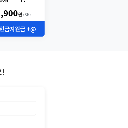
2,900
원
(SK)
 현금지원금 +@
!