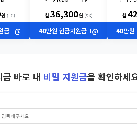
0
36,300
4
원
월
원
월
(LG)
(SK)
원금 +@
40만원 현금지원금 +@
48만원
지금 바로 내
비밀 지원금
을 확인하세요