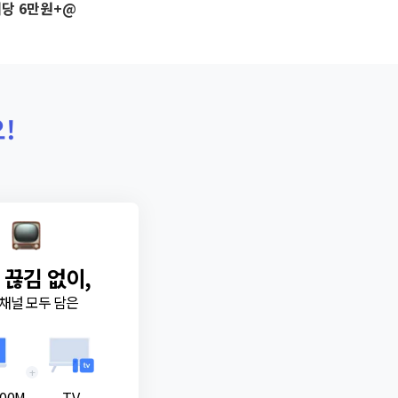
당 6만원+@
!
 끊김 없이,
채널 모두 담은
+
00M
TV