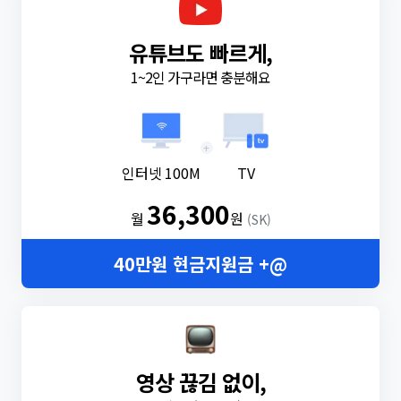
유튜브도 빠르게,
1~2인 가구라면 충분해요
+
인터넷 100M
TV
36,300
월
원
(SK)
40만원 현금지원금 +@
영상 끊김 없이,