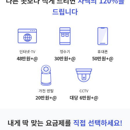
다른 곳보다 적게 드리면
차액의 120%를
드립니다
인터넷·TV
정수기
휴대폰
48만원+@
30만원+@
50만원+@
가전 렌탈
CCTV
20만원+@
대당 6만원+@
내게 딱 맞는 요금제를
직접 선택하세요!