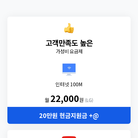
고객만족도 높은
가성비 요금제
인터넷 100M
22,000
월
원
(LG)
20만원 현금지원금 +@