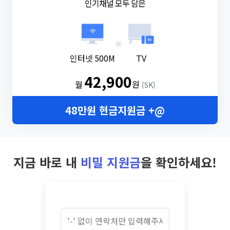
인기채널 모두 담은
+
인터넷 500M
TV
42,900
월
원
(SK)
48만원 현금지원금 +@
지금 바로 내
비밀 지원금
을 확인하세요!