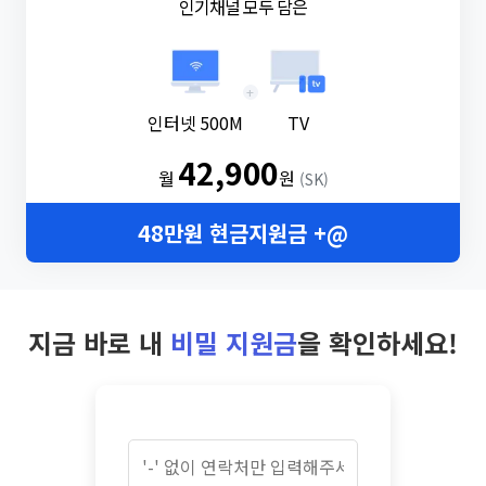
인기채널 모두 담은
+
인터넷 500M
TV
42,900
월
원
(SK)
48만원 현금지원금 +@
지금 바로 내
비밀 지원금
을 확인하세요!