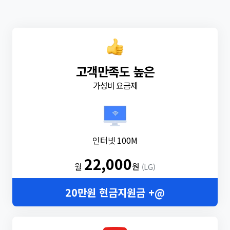
고객만족도 높은
가성비 요금제
인터넷 100M
22,000
월
원
(LG)
20만원 현금지원금 +@