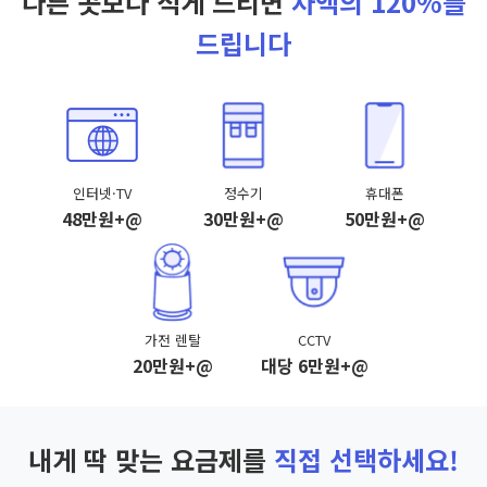
다른 곳보다 적게 드리면
차액의 120%를
드립니다
인터넷·TV
정수기
휴대폰
48만원+@
30만원+@
50만원+@
가전 렌탈
CCTV
20만원+@
대당 6만원+@
내게 딱 맞는 요금제를
직접 선택하세요!