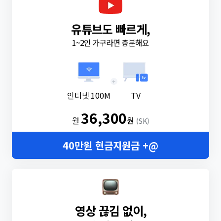
유튜브도 빠르게,
1~2인 가구라면 충분해요
+
인터넷 100M
TV
36,300
월
원
(SK)
40만원 현금지원금 +@
영상 끊김 없이,