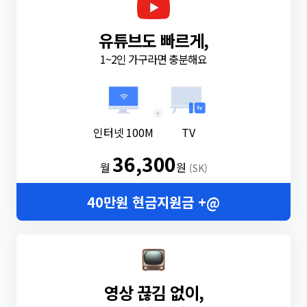
유튜브도 빠르게,
1~2인 가구라면 충분해요
+
인터넷 100M
TV
36,300
월
원
(SK)
40만원 현금지원금 +@
영상 끊김 없이,