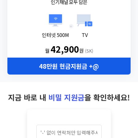
인기채널 모두 담은
+
인터넷 500M
TV
42,900
월
원
(SK)
48만원 현금지원금 +@
지금 바로 내
비밀 지원금
을 확인하세요!