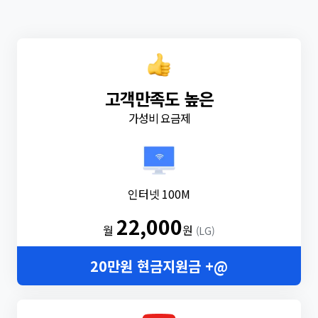
고객만족도 높은
가성비 요금제
인터넷 100M
22,000
월
원
(LG)
20만원 현금지원금 +@