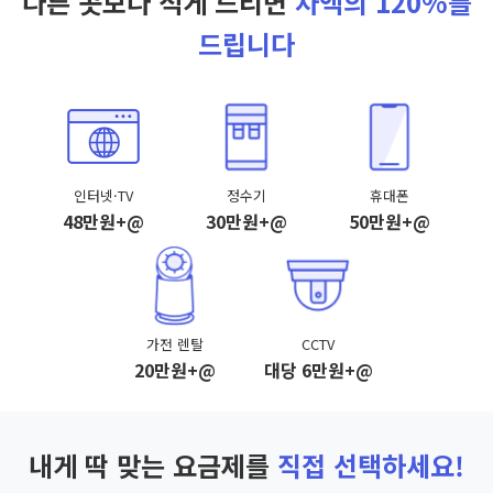
다른 곳보다 적게 드리면
차액의 120%를
드립니다
인터넷·TV
정수기
휴대폰
48만원+@
30만원+@
50만원+@
가전 렌탈
CCTV
20만원+@
대당 6만원+@
내게 딱 맞는 요금제를
직접 선택하세요!