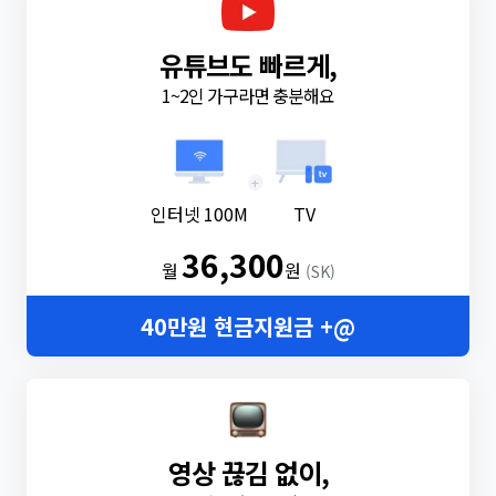
유튜브도 빠르게,
1~2인 가구라면 충분해요
+
인터넷 100M
TV
36,300
월
원
(SK)
40만원 현금지원금 +@
영상 끊김 없이,