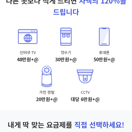
다른 곳보다 적게 드리면
차액의 120%를
드립니다
인터넷·TV
정수기
휴대폰
48만원+@
30만원+@
50만원+@
가전 렌탈
CCTV
20만원+@
대당 6만원+@
내게 딱 맞는 요금제를
직접 선택하세요!