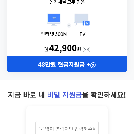
인기채널 모두 담은
+
인터넷 500M
TV
42,900
월
원
(SK)
48만원 현금지원금 +@
지금 바로 내
비밀 지원금
을 확인하세요!