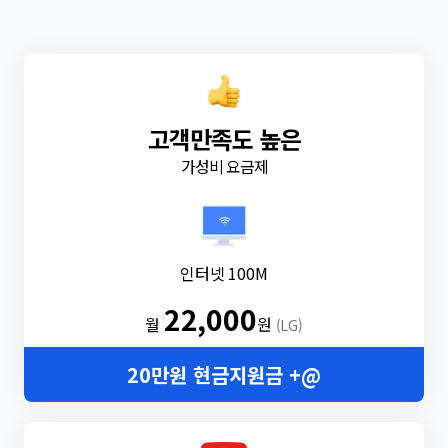
고객만족도 높은
가성비 요금제
인터넷 100M
22,000
월
원
(LG)
20만원 현금지원금 +@