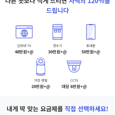
다른 곳보다 적게 드리면
차액의 120%를
드립니다
인터넷·TV
정수기
휴대폰
48만원+@
30만원+@
50만원+@
가전 렌탈
CCTV
20만원+@
대당 6만원+@
내게 딱 맞는 요금제를
직접 선택하세요!