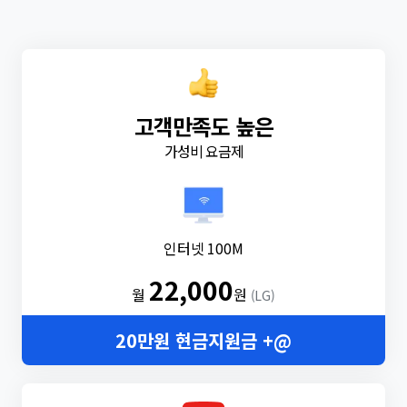
고객만족도 높은
가성비 요금제
인터넷 100M
22,000
월
원
(LG)
20만원 현금지원금 +@