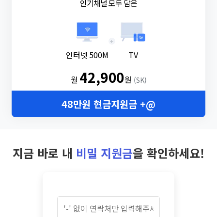
인기채널 모두 담은
+
인터넷 500M
TV
42,900
월
원
(SK)
48만원 현금지원금 +@
지금 바로 내
비밀 지원금
을 확인하세요!