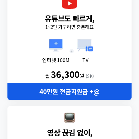
유튜브도 빠르게,
1~2인 가구라면 충분해요
+
인터넷 100M
TV
36,300
월
원
(SK)
40만원 현금지원금 +@
영상 끊김 없이,