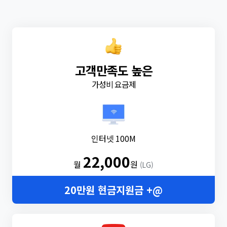
고객만족도 높은
가성비 요금제
인터넷 100M
22,000
월
원
(LG)
20만원 현금지원금 +@