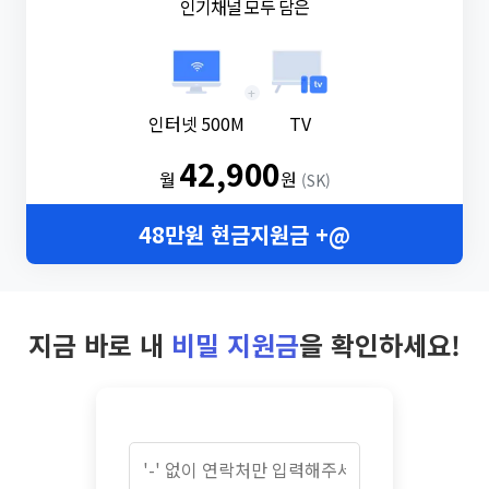
인기채널 모두 담은
+
인터넷 500M
TV
42,900
월
원
(SK)
48만원 현금지원금 +@
지금 바로 내
비밀 지원금
을 확인하세요!