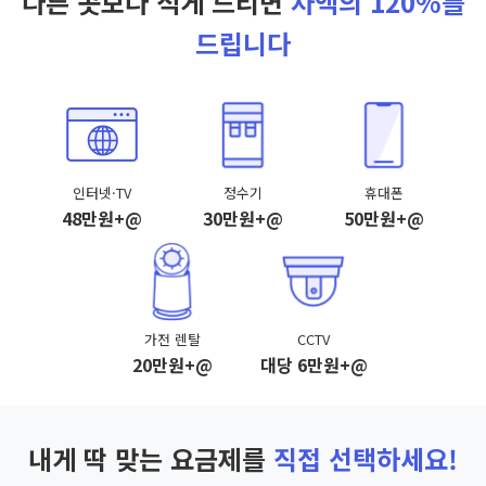
다른 곳보다 적게 드리면
차액의 120%를
드립니다
인터넷·TV
정수기
휴대폰
48만원+@
30만원+@
50만원+@
가전 렌탈
CCTV
20만원+@
대당 6만원+@
내게 딱 맞는 요금제를
직접 선택하세요!