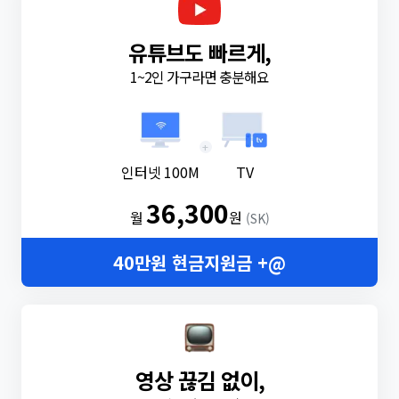
유튜브도 빠르게,
1~2인 가구라면 충분해요
+
인터넷 100M
TV
36,300
월
원
(SK)
40만원 현금지원금 +@
영상 끊김 없이,