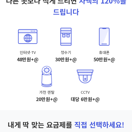
다른 곳보다 적게 드리면
차액의 120%를
드립니다
인터넷·TV
정수기
휴대폰
48만원+@
30만원+@
50만원+@
가전 렌탈
CCTV
20만원+@
대당 6만원+@
내게 딱 맞는 요금제를
직접 선택하세요!