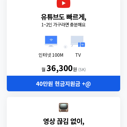
유튜브도 빠르게,
1~2인 가구라면 충분해요
+
인터넷 100M
TV
36,300
월
원
(SK)
40만원 현금지원금 +@
영상 끊김 없이,