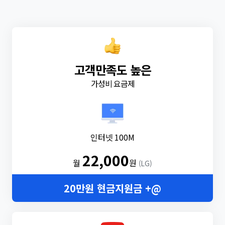
고객만족도 높은
가성비 요금제
인터넷 100M
22,000
월
원
(LG)
20만원 현금지원금 +@