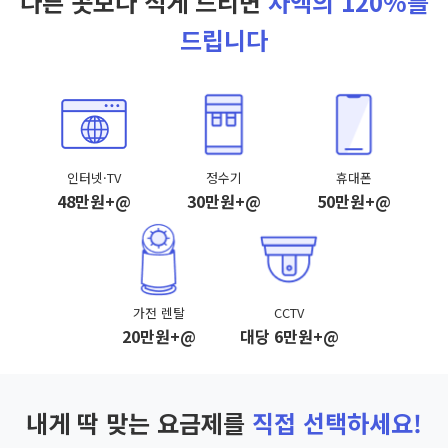
다른 곳보다 적게 드리면
차액의 120%를
드립니다
인터넷·TV
정수기
휴대폰
48만원+@
30만원+@
50만원+@
가전 렌탈
CCTV
20만원+@
대당 6만원+@
내게 딱 맞는 요금제를
직접 선택하세요!