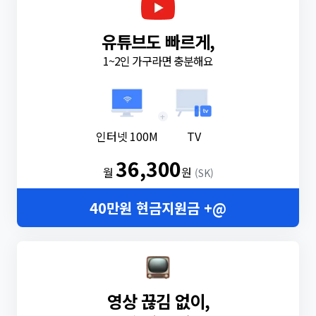
유튜브도 빠르게,
1~2인 가구라면 충분해요
+
인터넷 100M
TV
36,300
월
원
(SK)
40만원 현금지원금 +@
영상 끊김 없이,