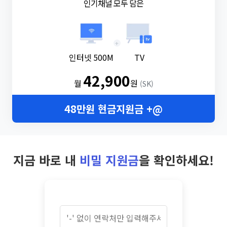
인기채널 모두 담은
+
인터넷 500M
TV
42,900
월
원
(SK)
48만원 현금지원금 +@
지금 바로 내
비밀 지원금
을 확인하세요!