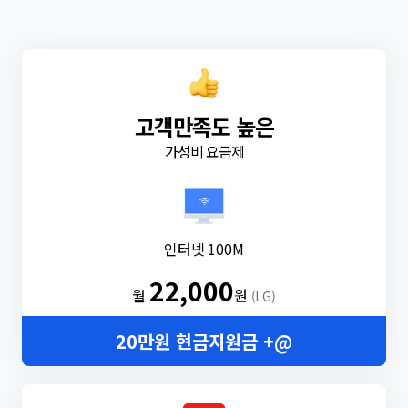
고객만족도 높은
가성비 요금제
인터넷 100M
22,000
월
원
(LG)
20만원 현금지원금 +@