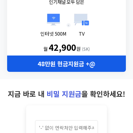
인기채널 모두 담은
+
인터넷 500M
TV
42,900
월
원
(SK)
48만원 현금지원금 +@
지금 바로 내
비밀 지원금
을 확인하세요!