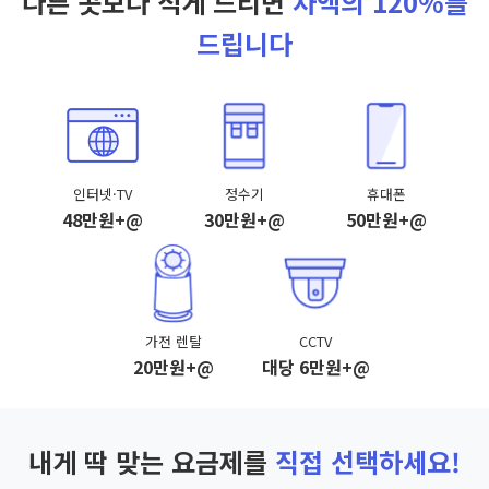
다른 곳보다 적게 드리면
차액의 120%를
드립니다
인터넷·TV
정수기
휴대폰
48만원+@
30만원+@
50만원+@
가전 렌탈
CCTV
20만원+@
대당 6만원+@
내게 딱 맞는 요금제를
직접 선택하세요!