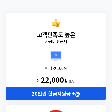
고객만족도 높은
가성비 요금제
인터넷 100M
22,000
월
원
(LG)
20만원 현금지원금 +@