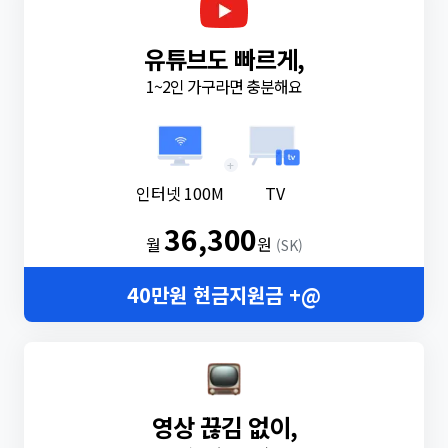
유튜브도 빠르게,
1~2인 가구라면 충분해요
+
인터넷 100M
TV
36,300
월
원
(SK)
40만원 현금지원금 +@
영상 끊김 없이,