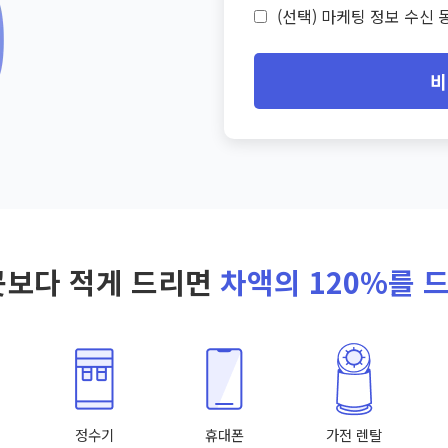
(선택) 마케팅 정보 수신 동
비
곳보다 적게 드리면
차액의 120%를 
정수기
휴대폰
가전 렌탈