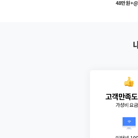
48만원+
고객만족도
가성비 요
인터넷 10