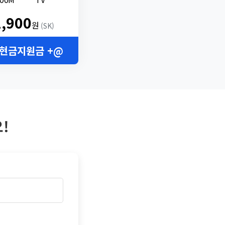
2,900
원
(SK)
 현금지원금 +@
!