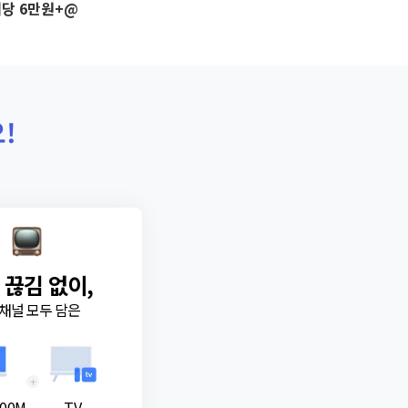
당 6만원+@
!
 끊김 없이,
채널 모두 담은
+
00M
TV