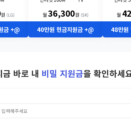
0
36,300
4
원
월
원
월
(LG)
(SK)
원금 +@
40만원 현금지원금 +@
48만원
지금 바로 내
비밀 지원금
을 확인하세요