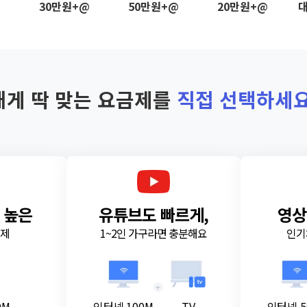
@
30만원+@
50만원+@
20만원+@
대
내게 딱 맞는 요금제를
직접 선택하세요
 높은
유튜브도 빠르게,
영상
금제
1~2인 가구라면 충분해요
인기
+
0M
인터넷 100M
TV
인터넷 5