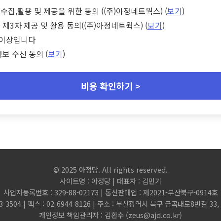
수집,활용 및 제공을 위한 동의 ((주)아정네트웍스) (
보기
)
 제3자 제공 및 활용 동의((주)아정네트웍스) (
보기
)
세 이상입니다
정보 수신 동의 (
보기
)
비용 확인하기 >
© 2025 아정당. All rights reserved.
사이트명 : 아정당 | 대표자 : 김민기
사업자등록번호 : 329-88-02173 | 통신판매업 : 제2021-부산북구-0914호
3-3504 | 팩스 : 02-6944-8126 | 주소 : 부산광역시 북구 금곡대로8번길 3
개인정보 책임관리자 : 김환수 (
zeus@ajd.co.kr
)