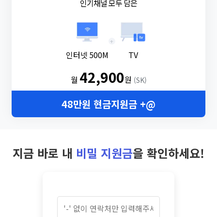
인기채널 모두 담은
+
인터넷 500M
TV
42,900
월
원
(SK)
48만원 현금지원금 +@
지금 바로 내
비밀 지원금
을 확인하세요!