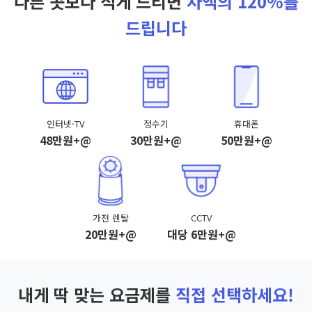
다른 곳보다 적게 드리면
차액의 120%를
드립니다
인터넷·TV
정수기
휴대폰
48만원+@
30만원+@
50만원+@
가전 렌탈
CCTV
20만원+@
대당 6만원+@
내게 딱 맞는 요금제를
직접 선택하세요!