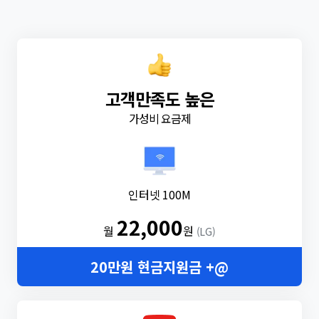
고객만족도 높은
가성비 요금제
인터넷 100M
22,000
월
원
(LG)
20만원 현금지원금 +@