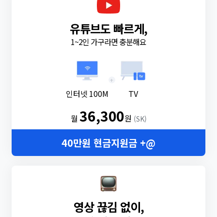
유튜브도 빠르게,
1~2인 가구라면 충분해요
+
인터넷 100M
TV
36,300
월
원
(SK)
40만원 현금지원금 +@
영상 끊김 없이,