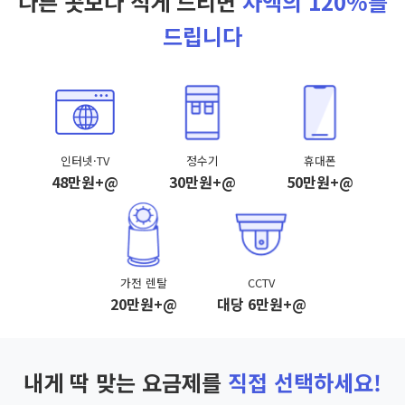
다른 곳보다 적게 드리면
차액의 120%를
드립니다
인터넷·TV
정수기
휴대폰
48만원+@
30만원+@
50만원+@
가전 렌탈
CCTV
20만원+@
대당 6만원+@
내게 딱 맞는 요금제를
직접 선택하세요!