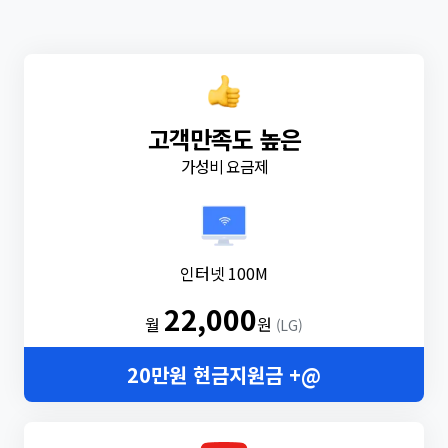
고객만족도 높은
가성비 요금제
인터넷 100M
22,000
월
원
(LG)
20만원 현금지원금 +@