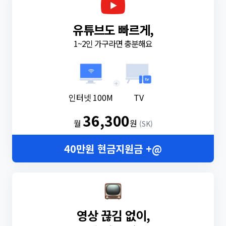
유튜브도 빠르게,
1~2인 가구라면 충분해요
+
인터넷 100M
TV
36,300
월
원
(SK)
40만원 현금지원금 +@
영상 끊김 없이,