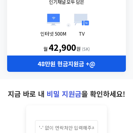
인기채널 모두 담은
+
인터넷 500M
TV
42,900
월
원
(SK)
48만원 현금지원금 +@
지금 바로 내
비밀 지원금
을 확인하세요!