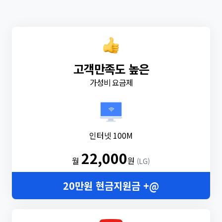
고객만족도 높은
가성비 요금제
인터넷 100M
22,000
월
원
(LG)
20만원 현금지원금 +@