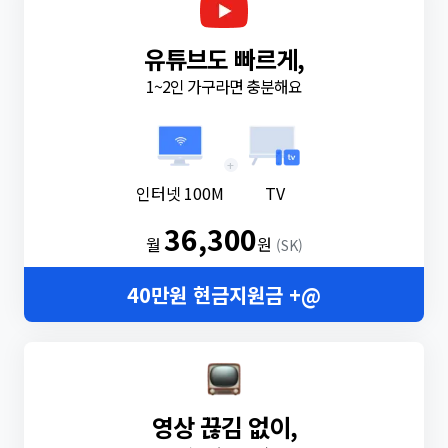
유튜브도 빠르게,
1~2인 가구라면 충분해요
+
인터넷 100M
TV
36,300
월
원
(SK)
40만원 현금지원금 +@
영상 끊김 없이,