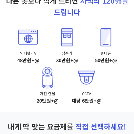
다른 곳보다 적게 드리면
차액의 120%를
드립니다
인터넷·TV
정수기
휴대폰
48만원+@
30만원+@
50만원+@
가전 렌탈
CCTV
20만원+@
대당 6만원+@
내게 딱 맞는 요금제를
직접 선택하세요!