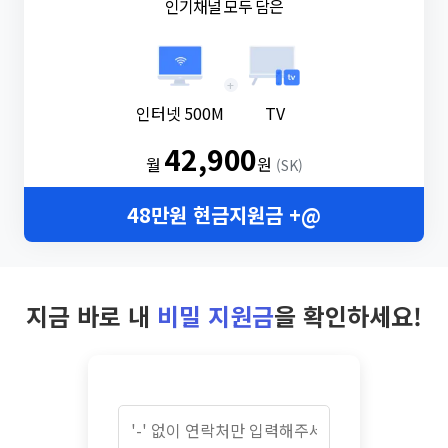
인기채널 모두 담은
+
인터넷 500M
TV
42,900
월
원
(SK)
48만원 현금지원금 +@
지금 바로 내
비밀 지원금
을 확인하세요!