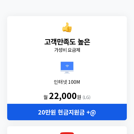
고객만족도 높은
가성비 요금제
인터넷 100M
22,000
월
원
(LG)
20만원 현금지원금 +@