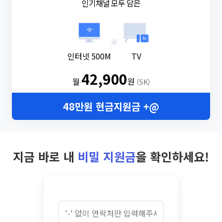
인기채널 모두 담은
+
인터넷 500M
TV
42,900
월
원
(SK)
48만원 현금지원금 +@
지금 바로 내
비밀 지원금
을 확인하세요!