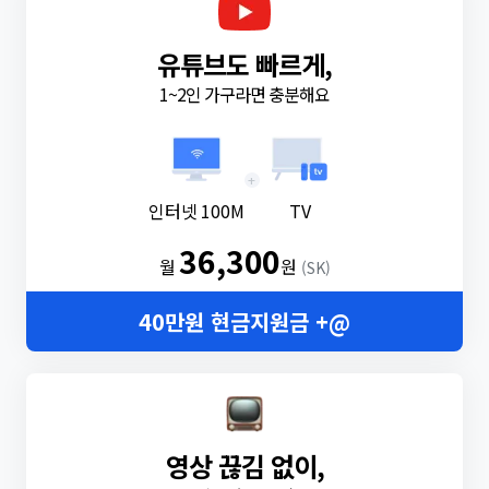
유튜브도 빠르게,
1~2인 가구라면 충분해요
+
인터넷 100M
TV
36,300
월
원
(SK)
40만원 현금지원금 +@
영상 끊김 없이,