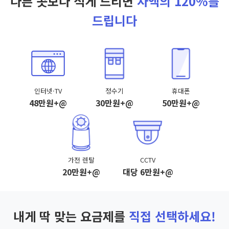
다른 곳보다 적게 드리면
차액의 120%를
드립니다
인터넷·TV
정수기
휴대폰
48만원+@
30만원+@
50만원+@
가전 렌탈
CCTV
20만원+@
대당 6만원+@
내게 딱 맞는 요금제를
직접 선택하세요!