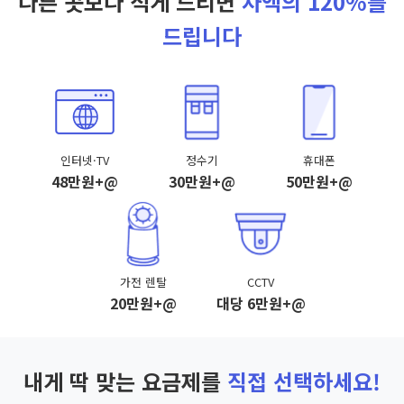
다른 곳보다 적게 드리면
차액의 120%를
드립니다
인터넷·TV
정수기
휴대폰
48만원+@
30만원+@
50만원+@
가전 렌탈
CCTV
20만원+@
대당 6만원+@
내게 딱 맞는 요금제를
직접 선택하세요!