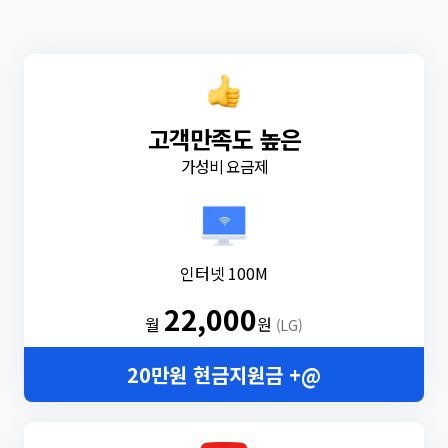
고객만족도 높은
가성비 요금제
인터넷 100M
22,000
월
원
(LG)
20만원 현금지원금 +@