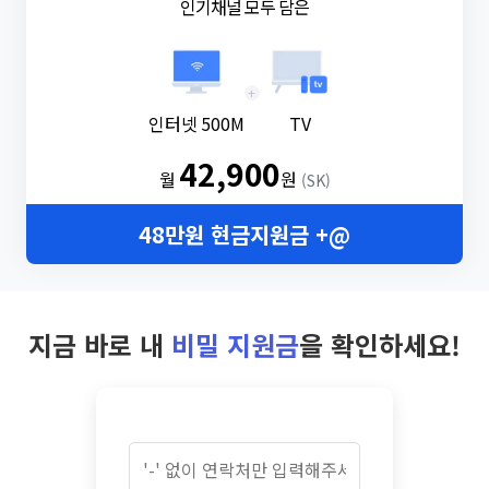
인기채널 모두 담은
+
인터넷 500M
TV
42,900
월
원
(SK)
48만원 현금지원금 +@
지금 바로 내
비밀 지원금
을 확인하세요!