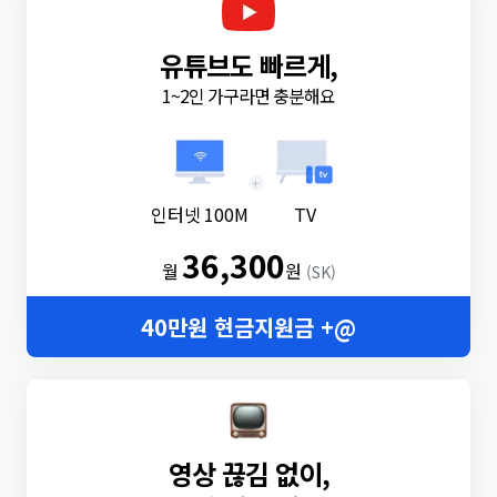
유튜브도 빠르게,
1~2인 가구라면 충분해요
+
인터넷 100M
TV
36,300
월
원
(SK)
40만원 현금지원금 +@
영상 끊김 없이,