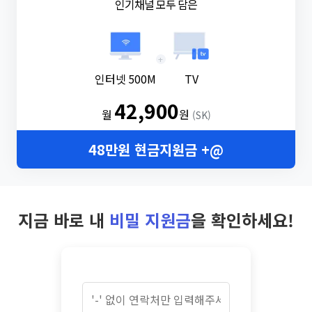
인기채널 모두 담은
+
인터넷 500M
TV
42,900
월
원
(SK)
48만원 현금지원금 +@
지금 바로 내
비밀 지원금
을 확인하세요!