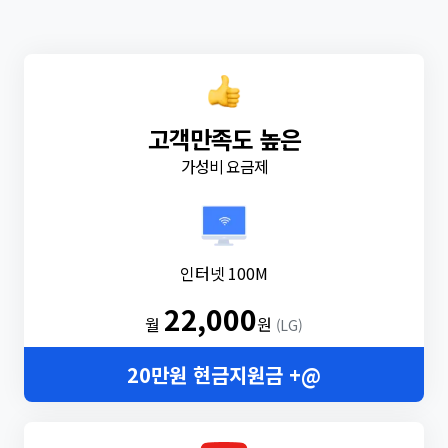
고객만족도 높은
가성비 요금제
인터넷 100M
22,000
월
원
(LG)
20만원 현금지원금 +@