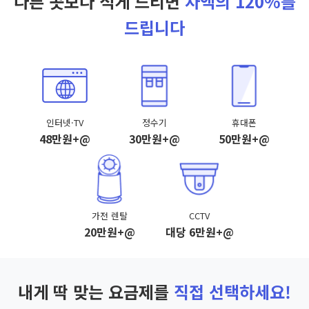
다른 곳보다 적게 드리면
차액의 120%를
드립니다
인터넷·TV
정수기
휴대폰
48만원+@
30만원+@
50만원+@
가전 렌탈
CCTV
20만원+@
대당 6만원+@
내게 딱 맞는 요금제를
직접 선택하세요!