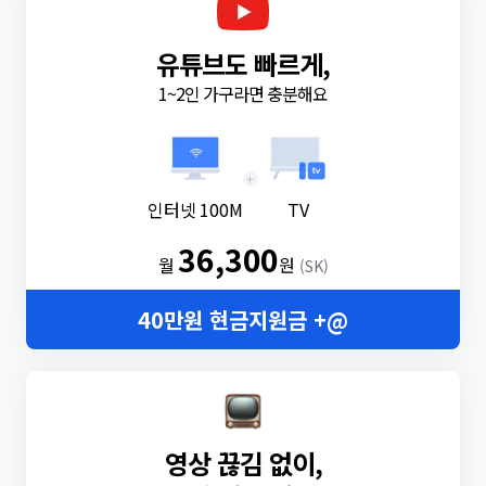
유튜브도 빠르게,
1~2인 가구라면 충분해요
+
인터넷 100M
TV
36,300
월
원
(SK)
40만원 현금지원금 +@
영상 끊김 없이,