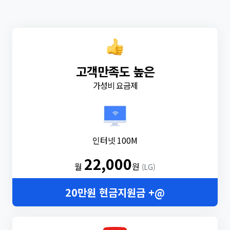
고객만족도 높은
가성비 요금제
인터넷 100M
22,000
월
원
(LG)
20만원 현금지원금 +@