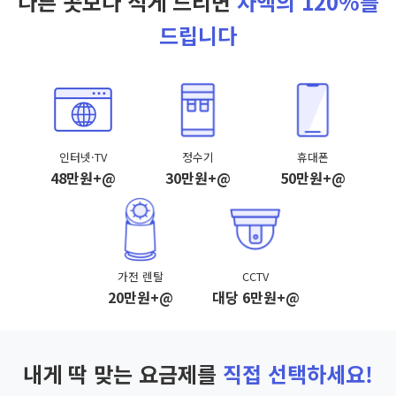
다른 곳보다 적게 드리면
차액의 120%를
드립니다
인터넷·TV
정수기
휴대폰
48만원+@
30만원+@
50만원+@
가전 렌탈
CCTV
20만원+@
대당 6만원+@
내게 딱 맞는 요금제를
직접 선택하세요!