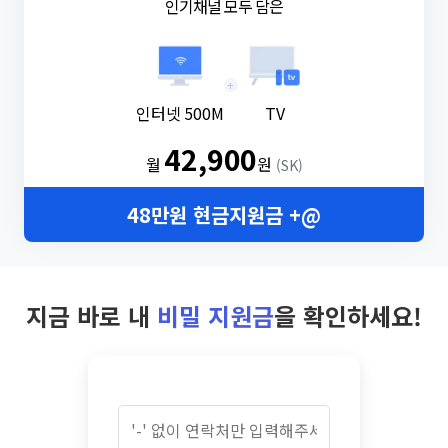
인기채널 모두 담은
+
인터넷 500M
TV
42,900
월
원
(SK)
48만원 현금지원금 +@
지금 바로 내
비밀 지원금
을 확인하세요!