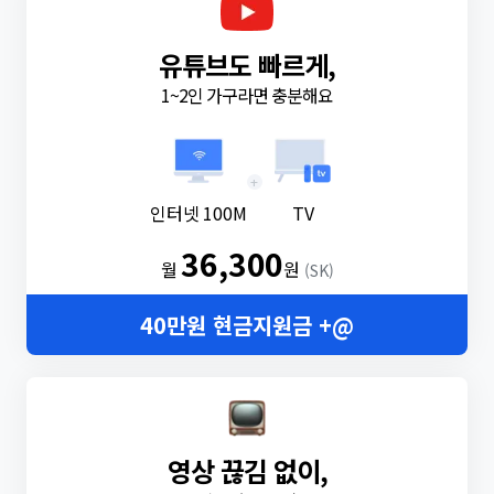
유튜브도 빠르게,
1~2인 가구라면 충분해요
+
인터넷 100M
TV
36,300
월
원
(SK)
40만원 현금지원금 +@
영상 끊김 없이,