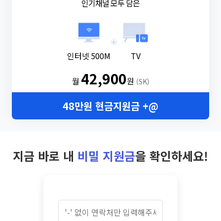
인기채널 모두 담은
+
인터넷 500M
TV
42,900
월
원
(SK)
48만원 현금지원금 +@
지금 바로 내
비밀 지원금
을 확인하세요!