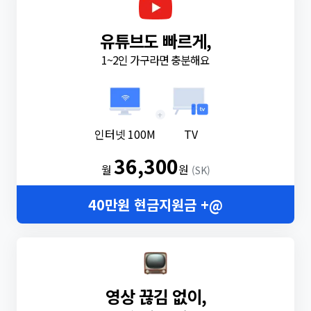
유튜브도 빠르게,
1~2인 가구라면 충분해요
+
인터넷 100M
TV
36,300
월
원
(SK)
40만원 현금지원금 +@
영상 끊김 없이,