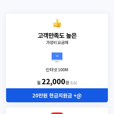
고객만족도 높은
가성비 요금제
인터넷 100M
22,000
월
원
(LG)
20만원 현금지원금 +@