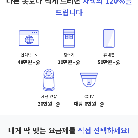
다른 곳보다 적게 드리면
차액의 120%를
드립니다
인터넷·TV
정수기
휴대폰
48만원+@
30만원+@
50만원+@
가전 렌탈
CCTV
20만원+@
대당 6만원+@
내게 딱 맞는 요금제를
직접 선택하세요!