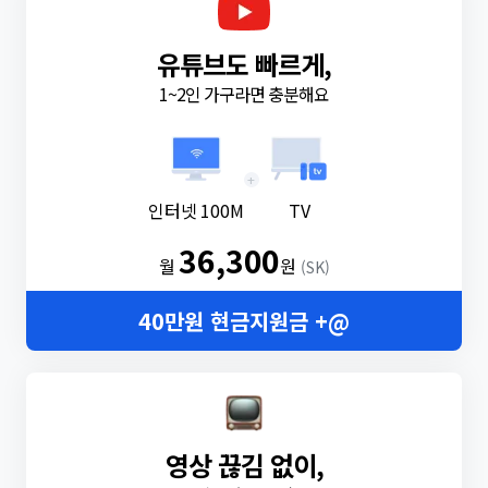
유튜브도 빠르게,
1~2인 가구라면 충분해요
+
인터넷 100M
TV
36,300
월
원
(SK)
40만원 현금지원금 +@
영상 끊김 없이,