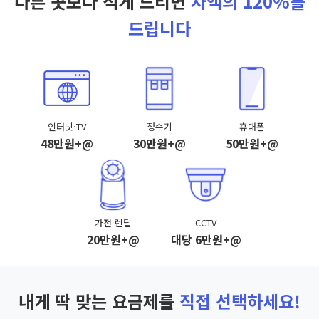
다른 곳보다 적게 드리면
차액의 120%를
드립니다
인터넷·TV
정수기
휴대폰
48만원+@
30만원+@
50만원+@
가전 렌탈
CCTV
20만원+@
대당 6만원+@
내게 딱 맞는 요금제를
직접 선택하세요!