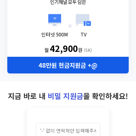
인기채널 모두 담은
+
인터넷 500M
TV
42,900
월
원
(SK)
48만원 현금지원금 +@
지금 바로 내
비밀 지원금
을 확인하세요!