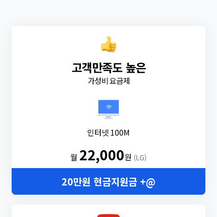
고객만족도 높은
가성비 요금제
인터넷 100M
22,000
월
원
(LG)
20만원 현금지원금 +@