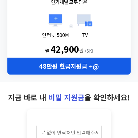
인기채널 모두 담은
+
인터넷 500M
TV
42,900
월
원
(SK)
48만원 현금지원금 +@
지금 바로 내
비밀 지원금
을 확인하세요!