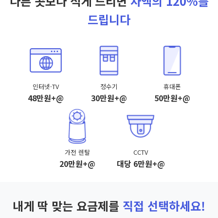
다른 곳보다 적게 드리면
차액의 120%를
드립니다
인터넷·TV
정수기
휴대폰
48만원+@
30만원+@
50만원+@
가전 렌탈
CCTV
20만원+@
대당 6만원+@
내게 딱 맞는 요금제를
직접 선택하세요!