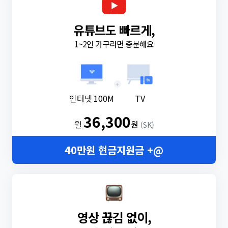
유튜브도 빠르게,
1~2인 가구라면 충분해요
+
인터넷 100M
TV
36,300
월
원
(SK)
40만원 현금지원금 +@
영상 끊김 없이,