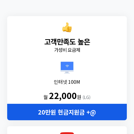
고객만족도 높은
가성비 요금제
인터넷 100M
22,000
월
원
(LG)
20만원 현금지원금 +@