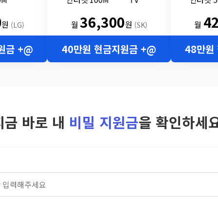
0
36,300
4
원
월
원
월
(LG)
(SK)
원금 +@
40만원 현금지원금 +@
48만원
지금 바로 내
비밀 지원금
을 확인하세요