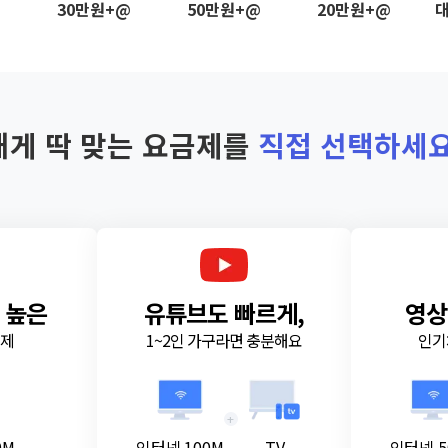
@
30만원+@
50만원+@
20만원+@
대
내게 딱 맞는 요금제를
직접 선택하세요
 높은
유튜브도 빠르게,
영상
금제
1~2인 가구라면 충분해요
인기
+
0M
인터넷 100M
TV
인터넷 5