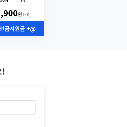
2,900
원
(SK)
 현금지원금 +@
!