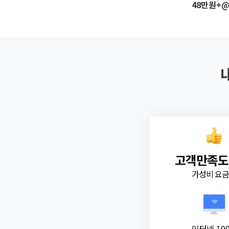
48만원+
고객만족도
가성비 요
인터넷 10