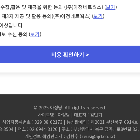
수집,활용 및 제공을 위한 동의 ((주)아정네트웍스) (
보기
)
 제3자 제공 및 활용 동의((주)아정네트웍스) (
보기
)
세 이상입니다
정보 수신 동의 (
보기
)
비용 확인하기 >
© 2025 아정당. All rights reserved.
사이트명 : 아정당 | 대표자 : 김민기
사업자등록번호 : 329-88-02173 | 통신판매업 : 제2021-부산북구-0914호
3-3504 | 팩스 : 02-6944-8126 | 주소 : 부산광역시 북구 금곡대로8번길 3
개인정보 책임관리자 : 김환수 (
zeus@ajd.co.kr
)