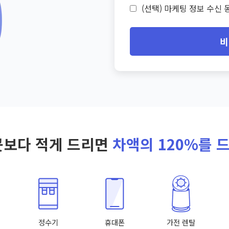
(선택) 마케팅 정보 수신 동
비
곳보다 적게 드리면
차액의 120%를 
정수기
휴대폰
가전 렌탈