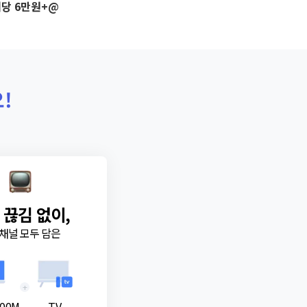
당 6만원+@
!
 끊김 없이,
채널 모두 담은
+
00M
TV