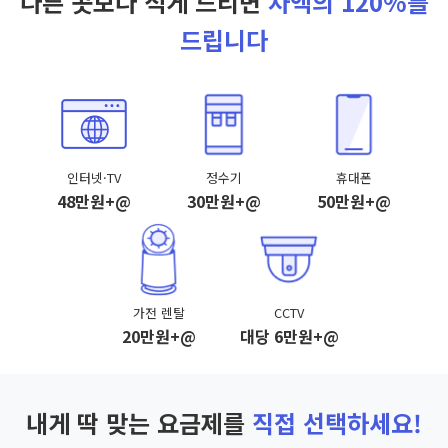
다른 곳보다 적게 드리면
차액의 120%를
드립니다
인터넷·TV
정수기
휴대폰
48만원+@
30만원+@
50만원+@
가전 렌탈
CCTV
20만원+@
대당 6만원+@
내게 딱 맞는 요금제를
직접 선택하세요!