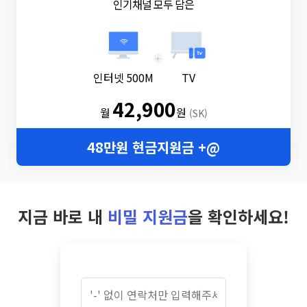
인기채널 모두 담은
+
인터넷 500M
TV
42,900
월
원
(SK)
48만원 현금지원금 +@
지금 바로 내
비밀 지원금
을 확인하세요!