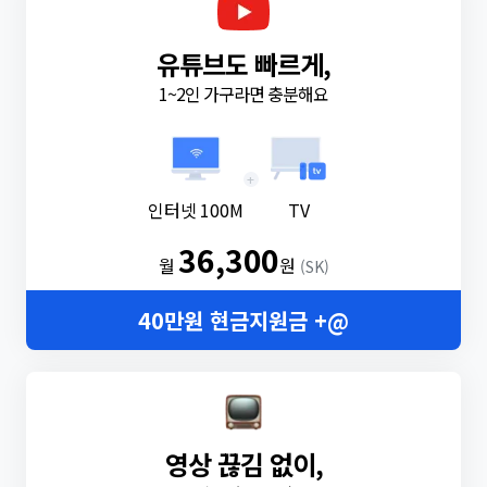
유튜브도 빠르게,
1~2인 가구라면 충분해요
+
인터넷 100M
TV
36,300
월
원
(SK)
40만원 현금지원금 +@
영상 끊김 없이,