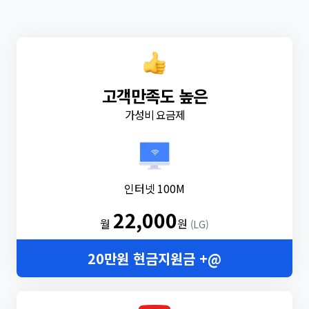
고객만족도 높은
가성비 요금제
인터넷 100M
22,000
월
원
(LG)
20만원 현금지원금 +@