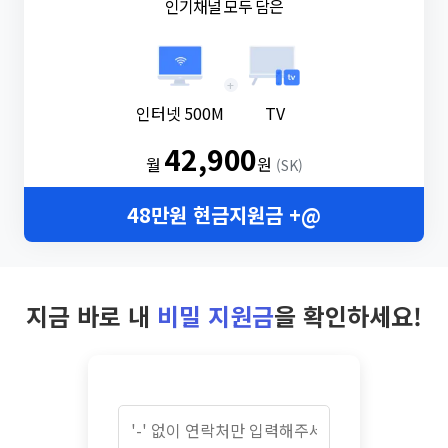
인기채널 모두 담은
+
인터넷 500M
TV
42,900
월
원
(SK)
48만원 현금지원금 +@
지금 바로 내
비밀 지원금
을 확인하세요!