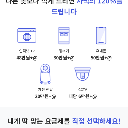
다른 곳보다 적게 드리면
차액의 120%를
드립니다
인터넷·TV
정수기
휴대폰
48만원+@
30만원+@
50만원+@
가전 렌탈
CCTV
20만원+@
대당 6만원+@
내게 딱 맞는 요금제를
직접 선택하세요!