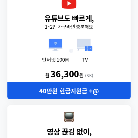
유튜브도 빠르게,
1~2인 가구라면 충분해요
+
인터넷 100M
TV
36,300
월
원
(SK)
40만원 현금지원금 +@
영상 끊김 없이,