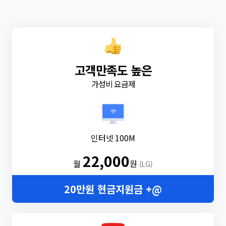
고객만족도 높은
가성비 요금제
인터넷 100M
22,000
월
원
(LG)
20만원 현금지원금 +@